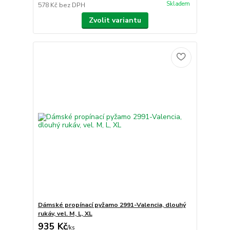
Skladem
578 Kč
bez DPH
Zvolit variantu
Dámské propínací pyžamo 2991-Valencia, dlouhý
rukáv, vel. M, L, XL
935 Kč
/
ks