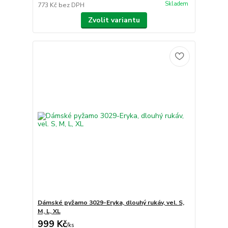
Skladem
773 Kč
bez DPH
Zvolit variantu
Dámské pyžamo 3029-Eryka, dlouhý rukáv, vel. S,
M, L, XL
999 Kč
/
ks