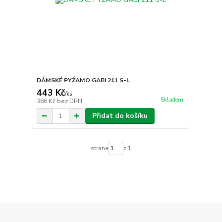
DÁMSKÉ PYŽAMO GABI 211 S-L
443 Kč
/
ks
Skladem
366 Kč
bez DPH
Přidat do košíku
strana
z 1