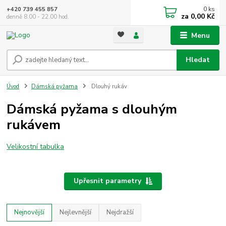
0
ks
+420 739 455 857
za
0,00 Kč
denně 8.00 - 22.00 hod.
Menu
Hledat
Úvod
Dámská pyžama
Dlouhý rukáv
Dámská pyžama s dlouhým
rukávem
Velikostní tabulka
Upřesnit parametry
Nejnovější
Nejlevnější
Nejdražší