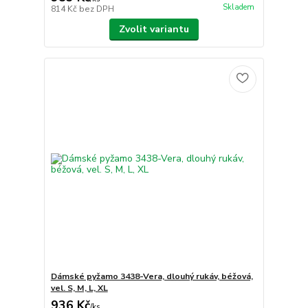
Skladem
814 Kč
bez DPH
Zvolit variantu
Dámské pyžamo 3438-Vera, dlouhý rukáv, béžová,
vel. S, M, L, XL
936 Kč
/
ks