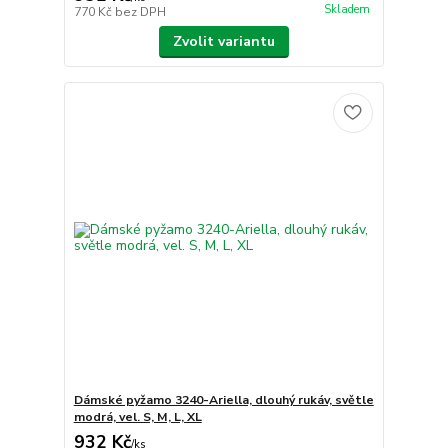
Skladem
770 Kč
bez DPH
Zvolit variantu
Dámské pyžamo 3240-Ariella, dlouhý rukáv, světle
modrá, vel. S, M, L, XL
932 Kč
/
ks