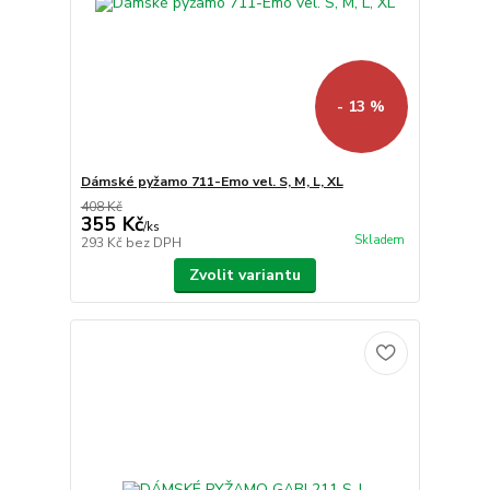
- 13 %
Dámské pyžamo 711-Emo vel. S, M, L, XL
408 Kč
355 Kč
/
ks
Skladem
293 Kč
bez DPH
Zvolit variantu