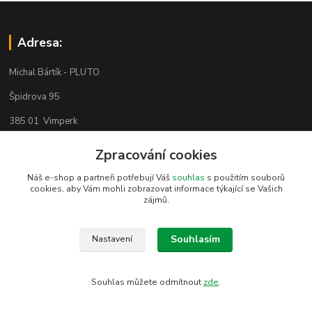
Adresa:
Michal Bártík - PLUTO
Špidrova 95
385 01 Vimperk
Zpracování cookies
Telefon 739455857, 739455859
Náš e-shop a partneři potřebují Váš
souhlas
s použitím souborů
cookies, aby Vám mohli zobrazovat informace týkající se Vašich
zájmů.
VŠE O NÁKUPU
Souhlasím
Nastavení
Obchodní podmínky
Odstoupení od kupní smlouvy
Souhlas můžete odmítnout
zde
.
Ochrana osobních údajů