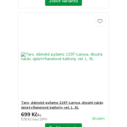
Zvolit variantu
Taro, dámské pyžamo 1197-Larysa, dlouhý rukáv,
úplet+flanelové kalhoty, vel. L, XL
699 Kč
/
ks
Skladem
578 Kč
bez DPH