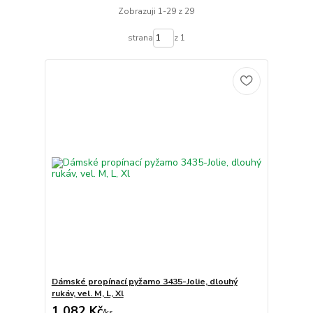
Zobrazuji 1-29 z 29
strana
z 1
Dámské propínací pyžamo 3435-Jolie, dlouhý
rukáv, vel. M, L, Xl
1 082 Kč
/
ks