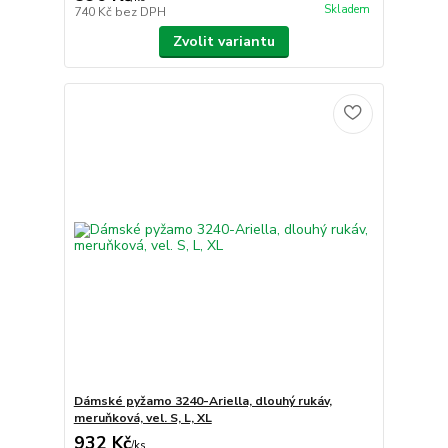
Skladem
740 Kč
bez DPH
Zvolit variantu
Dámské pyžamo 3240-Ariella, dlouhý rukáv,
meruňková, vel. S, L, XL
932 Kč
/
ks