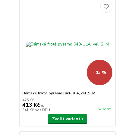
- 13 %
Dámské froté pyžamo 040-ULA, vel. S, M
475 Kč
413 Kč
/
ks
Skladem
341 Kč
bez DPH
Zvolit variantu