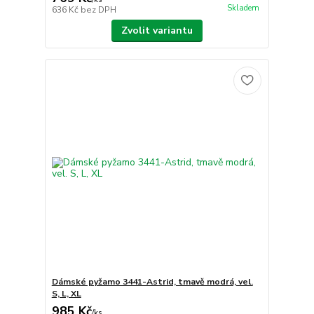
Skladem
636 Kč
bez DPH
Zvolit variantu
Dámské pyžamo 3441-Astrid, tmavě modrá, vel.
S, L, XL
985 Kč
/
ks