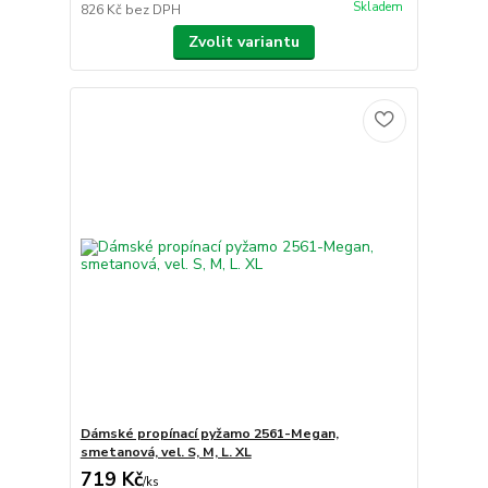
Skladem
826 Kč
bez DPH
Zvolit variantu
Dámské propínací pyžamo 2561-Megan,
smetanová, vel. S, M, L. XL
719 Kč
/
ks