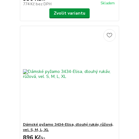
Skladem
774 Kč
bez DPH
Zvolit variantu
Dámské pyžamo 3434-Elisa, dlouhý rukáv, růžová,
vel. S, M, L, XL
896 Kč
/
ks