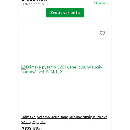
Skladem
894 Kč
bez DPH
Zvolit variantu
Dámské pyžamo 3287-Jane, dlouhý rukáv, pudrová,
vel. S, M, L, XL
769 Kč
/
ks