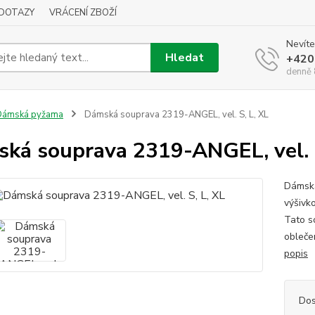
DOTAZY
VRÁCENÍ ZBOŽÍ
Nevíte
Hledat
+420
denně 
Dámská pyžama
Dámská souprava 2319-ANGEL, vel. S, L, XL
ká souprava 2319-ANGEL, vel. S
Dámská
výšivko
Tato s
obleče
popis
Dos