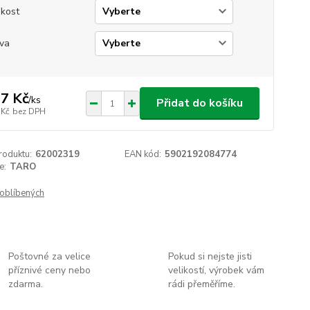
ikost
va
7 Kč
/
ks
Přidat do košíku
 Kč
bez DPH
roduktu:
62002319
EAN kód:
5902192084774
e:
TARO
oblíbených
Poštovné za velice
Pokud si nejste jisti
příznivé ceny nebo
velikostí, výrobek vám
zdarma.
rádi přeměříme.