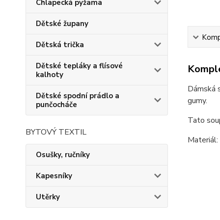
Chlapecká pyžama
Dětské župany
Kompl
Dětská trička
Dětské tepláky a flísové
Komple
kalhoty
Dámská so
Dětské spodní prádlo a
gumy.
punčocháče
Tato soup
BYTOVÝ TEXTIL
Materiál
Osušky, ručníky
Kapesníky
Utěrky