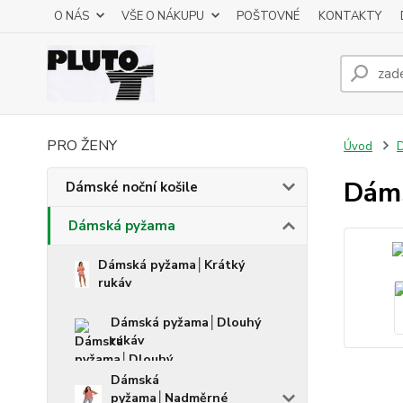
O NÁS
VŠE O NÁKUPU
POŠTOVNÉ
KONTAKTY
PRO ŽENY
Úvod
Dáms
Dámské noční košile
Dámská pyžama
Dámská pyžama│Krátký
rukáv
Dámská pyžama│Dlouhý
rukáv
Dámská
pyžama│Nadměrné