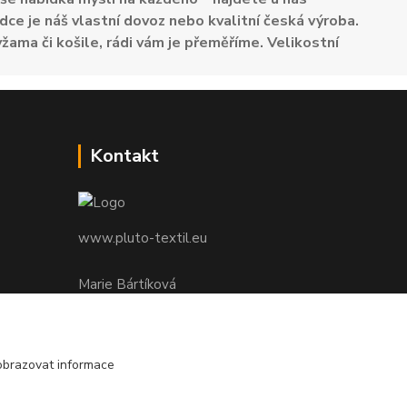
dce je náš vlastní dovoz nebo kvalitní česká výroba.
žama či košile, rádi vám je přeměříme. Velikostní
Kontakt
www.pluto-textil.eu
Marie Bártíková
+420 739 455 857
denně 8.00 - 22.00 hod.
obrazovat informace
pluto@pluto.eu