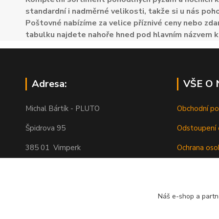
standardní i nadměrné velikosti, takže si u nás poh
Poštovné nabízíme za velice příznivé ceny nebo zdar
tabulku najdete nahoře hned pod hlavním názvem k
Adresa:
VŠE O
Michal Bártík - PLUTO
Obchodní p
Špidrova 95
Odstoupení 
385 01 Vimperk
Ochrana oso
Poštovné
Telefon 739455857, 739455859
O nás
Náš e-shop a partn