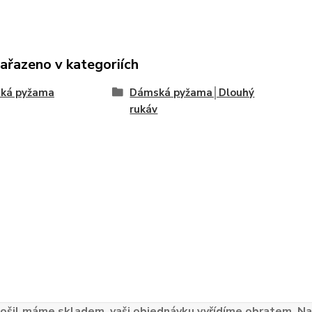
zařazeno v kategoriích
ká pyžama
Dámská pyžama│Dlouhý
rukáv
ošil máme skladem, vaši objednávku vyřídíme obratem. Naš