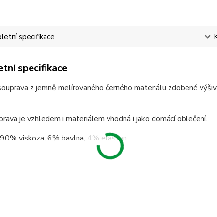
etní specifikace
tní specifikace
uprava z jemně melírovaného černého materiálu zdobené výšivko
rava je vzhledem i materiálem vhodná i jako domácí oblečení.
: 90% viskoza, 6% bavlna, 4% elastan