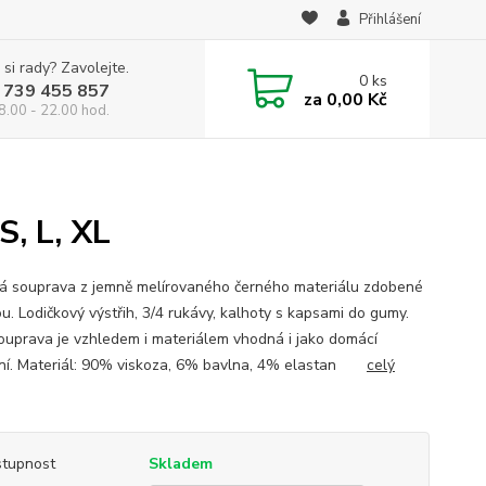
Přihlášení
 si rady? Zavolejte.
0
ks
 739 455 857
za
0,00 Kč
8.00 - 22.00 hod.
, L, XL
 souprava z jemně melírovaného černého materiálu zdobené
u. Lodičkový výstřih, 3/4 rukávy, kalhoty s kapsami do gumy.
ouprava je vzhledem i materiálem vhodná i jako domácí
ní. Materiál: 90% viskoza, 6% bavlna, 4% elastan
celý
tupnost
Skladem