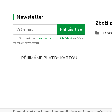
Newsletter
Zboží 
Přihlásit se
Dáms
Souhlasím se
zpracováním osobních údajů
za účelem
rozesílky newsletteru.
PŘIJÍMÁME PLATBY KARTOU
Kompletní sortiment pohodlných pyžam a nočních k