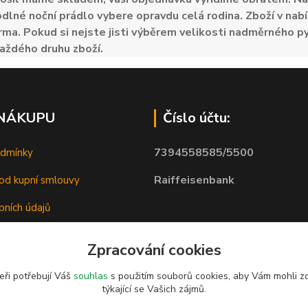
odlné noční prádlo vybere opravdu celá rodina. Zboží v nabí
ma. Pokud si nejste jisti výběrem velikosti nadměrného py
aždého druhu zboží.
 NÁKUPU
Číslo účtu:
7394558585/5500
odmínky
Raiffeisenbank
od kupní smlouvy
bních údajů
Zpracování cookies
eři potřebují Váš
souhlas
s použitím souborů cookies, aby Vám mohli z
týkající se Vašich zájmů.