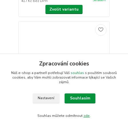
Skladem
417 Kč
bez DPH
Zvolit variantu
Zpracování cookies
Náš e-shop a partneři potřebují Váš
souhlas
s použitím souborů
cookies, aby Vám mohli zobrazovat informace týkající se Vašich
zájmů.
Souhlasím
Nastavení
Dámská noční košile 218-Marysia, krátký rukáv,
Souhlas můžete odmítnout
zde
.
krátký rukáv, červená, vel. 4XL,
446 Kč
/
ks