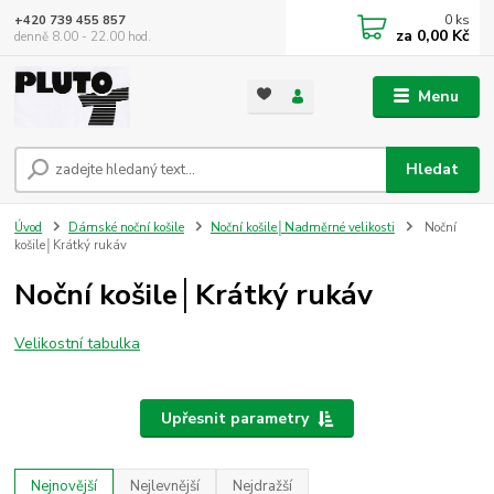
0
ks
+420 739 455 857
za
0,00 Kč
denně 8.00 - 22.00 hod.
Menu
Hledat
Úvod
Dámské noční košile
Noční košile│Nadměrné velikosti
Noční
košile│Krátký rukáv
Noční košile│Krátký rukáv
Velikostní tabulka
Upřesnit parametry
Nejnovější
Nejlevnější
Nejdražší