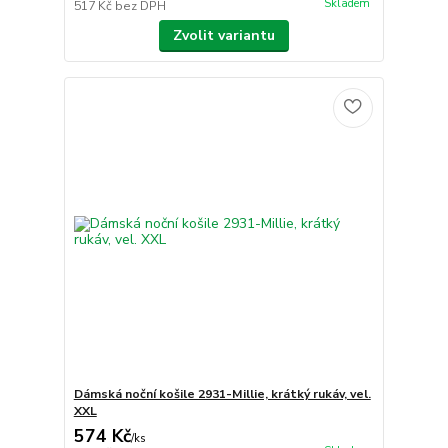
Skladem
517 Kč
bez DPH
Zvolit variantu
Dámská noční košile 2931-Millie, krátký rukáv, vel.
XXL
574 Kč
/
ks