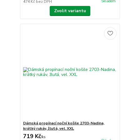
Skladem
474 Kč
bez DPH
Zvolit variantu
Dámská propínací noční košile 2703-Nadina,
krátký rukáv, žlutá, vel. XXL
719 Kč
/
ks