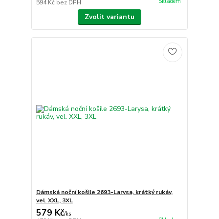
Skladem
594 Kč
bez DPH
Zvolit variantu
Dámská noční košile 2693-Larysa, krátký rukáv,
vel. XXL, 3XL
579 Kč
/
ks