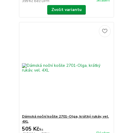
Skladem
399 Kč
bez DPH
Zvolit variantu
Dámská noční košile 2701-Olga, krátký rukáv, vel.
4XL
505 Kč
/
ks