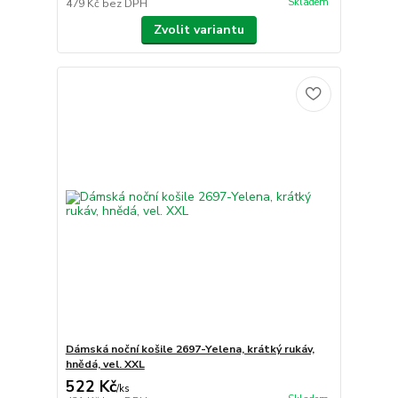
Skladem
479 Kč
bez DPH
Zvolit variantu
Dámská noční košile 2697-Yelena, krátký rukáv,
hnědá, vel. XXL
522 Kč
/
ks