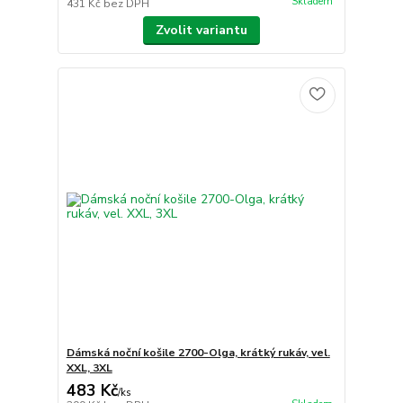
Skladem
431 Kč
bez DPH
Zvolit variantu
Dámská noční košile 2700-Olga, krátký rukáv, vel.
XXL, 3XL
483 Kč
/
ks