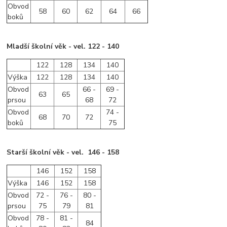
Obvod
58
60
62
64
66
boků
Mladší školní věk - vel. 122 - 140
122
128
134
140
Výška
122
128
134
140
Obvod
66 -
69 -
63
65
prsou
68
72
Obvod
74 -
68
70
72
boků
75
Starší školní věk - vel. 146 - 158
146
152
158
Výška
146
152
158
Obvod
72 -
76 -
80 -
prsou
75
79
81
Obvod
78 -
81 -
84