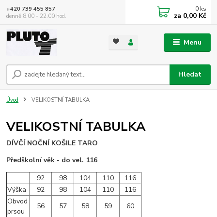
0
ks
+420 739 455 857
za
0,00 Kč
denně 8.00 - 22.00 hod.
Menu
Hledat
Úvod
VELIKOSTNÍ TABULKA
VELIKOSTNÍ TABULKA
DÍVČÍ NOČNÍ KOŠILE TARO
Předškolní věk - do vel. 116
92
98
104
110
116
Výška
92
98
104
110
116
Obvod
56
57
58
59
60
prsou