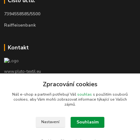
Číslo účtu:
7394558585/5500
Raiffeisenbank
Kontakt
www.pluto-textil.eu
Zpracování cookies
Marie Bártíková
+420 739 455 857
Náš e-shop a partneři potřebují Váš
souhlas
s použitím souborů
denně 8.00 - 22.00 hod.
cookies, aby Vám mohli zobrazovat informace týkající se Vašich
zájmů.
pluto@pluto.eu
Souhlasím
Nastavení