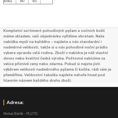
boků
80
83
Kompletní sortiment pohodlných pyžam a nočních košil
máme skladem, vaši objednávku vyřídíme obratem. Naše
nabídka myslí na každého – najdete u nás standardní i
nadměrné velikosti, takže si u nás pohodlné noční prádlo
vybere opravdu celá rodina. Zboží v nabídce je náš vlastní
dovoz nebo kvalitní česká výroba. Poštovné nabízíme za
velice příznivé ceny nebo zdarma. Pokud si nejste jisti
výběrem velikosti nadměrného pyžama či košile, rádi vám je
přeměříme. Velikostní tabulku najdete nahoře hned pod
hlavním názvem každého druhu zboží.
Adresa:
Michal Bártík - PLUTO