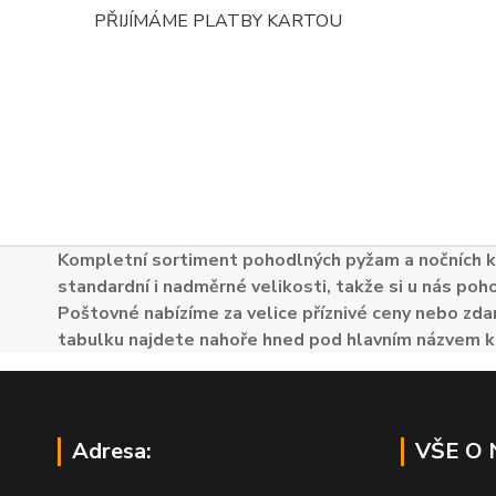
PŘIJÍMÁME PLATBY KARTOU
Kompletní sortiment pohodlných pyžam a nočních k
standardní i nadměrné velikosti, takže si u nás poh
Poštovné nabízíme za velice příznivé ceny nebo zdar
tabulku najdete nahoře hned pod hlavním názvem k
Adresa:
VŠE O