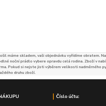
ošil máme skladem, vaši objednávku vyřídíme obratem. Naš
odlné noční prádlo vybere opravdu celá rodina. Zboží v nabí
ma. Pokud si nejste jisti výběrem velikosti nadměrného py
aždého druhu zboží.
 NÁKUPU
Číslo účtu: