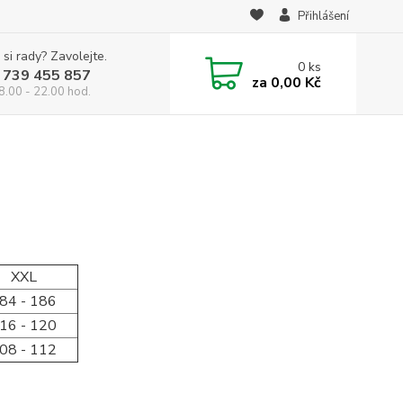
Přihlášení
 si rady? Zavolejte.
0
ks
 739 455 857
za
0,00 Kč
8.00 - 22.00 hod.
XXL
84 - 186
16 - 120
08 - 112