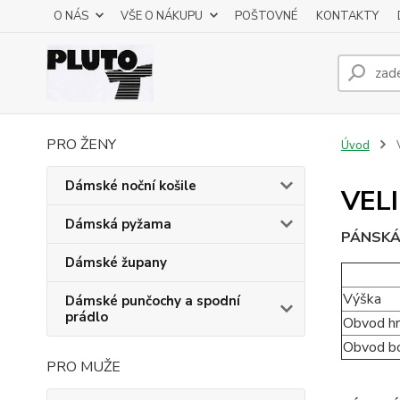
O NÁS
VŠE O NÁKUPU
POŠTOVNÉ
KONTAKTY
PRO ŽENY
Úvod
Dámské noční košile
VEL
Dámská pyžama
PÁNSKÁ
Dámské župany
Výška
Dámské punčochy a spodní
prádlo
Obvod hr
Obvod b
PRO MUŽE