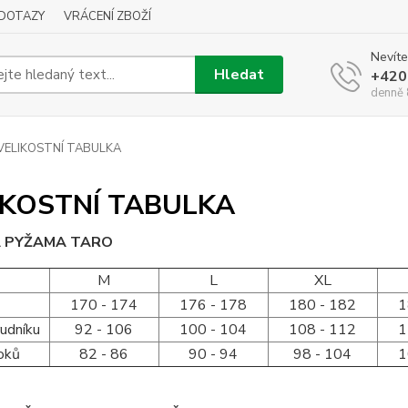
DOTAZY
VRÁCENÍ ZBOŽÍ
Nevíte
Hledat
+420
denně 
VELIKOSTNÍ TABULKA
IKOSTNÍ TABULKA
 PYŽAMA TARO
M
L
XL
170 - 174
176 - 178
180 - 182
1
udníku
92 - 106
100 - 104
108 - 112
1
oků
82 - 86
90 - 94
98 - 104
1