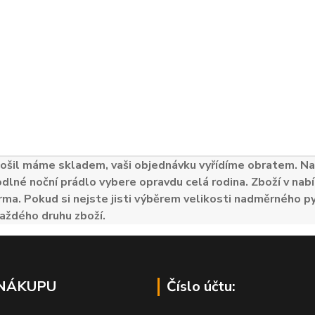
ošil máme skladem, vaši objednávku vyřídíme obratem. Naš
odlné noční prádlo vybere opravdu celá rodina. Zboží v nabí
ma. Pokud si nejste jisti výběrem velikosti nadměrného py
aždého druhu zboží.
 NÁKUPU
Číslo účtu: