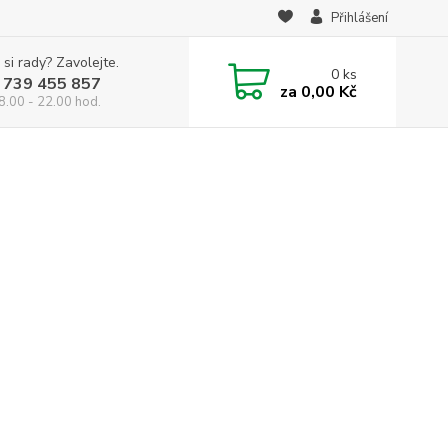
Přihlášení
 si rady? Zavolejte.
0
ks
 739 455 857
za
0,00 Kč
8.00 - 22.00 hod.