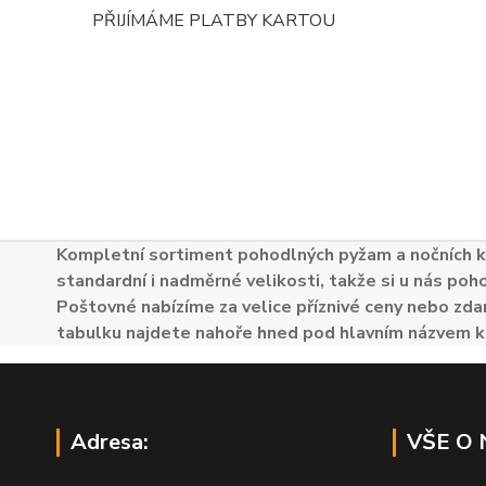
PŘIJÍMÁME PLATBY KARTOU
Kompletní sortiment pohodlných pyžam a nočních k
standardní i nadměrné velikosti, takže si u nás poh
Poštovné nabízíme za velice příznivé ceny nebo zdar
tabulku najdete nahoře hned pod hlavním názvem k
Adresa:
VŠE O