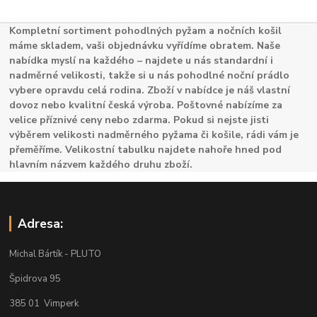
Kompletní sortiment pohodlných pyžam a nočních košil
máme skladem, vaši objednávku vyřídíme obratem. Naše
nabídka myslí na každého – najdete u nás standardní i
nadměrné velikosti, takže si u nás pohodlné noční prádlo
vybere opravdu celá rodina. Zboží v nabídce je náš vlastní
dovoz nebo kvalitní česká výroba. Poštovné nabízíme za
velice příznivé ceny nebo zdarma. Pokud si nejste jisti
výběrem velikosti nadměrného pyžama či košile, rádi vám je
přeměříme. Velikostní tabulku najdete nahoře hned pod
hlavním názvem každého druhu zboží.
Adresa:
Michal Bártík - PLUTO
Špidrova 95
385 01 Vimperk