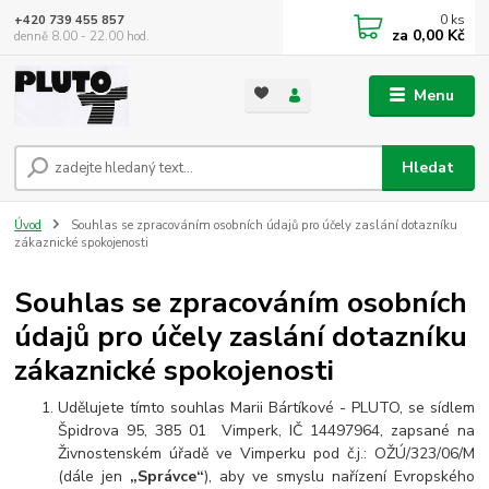
0
ks
+420 739 455 857
za
0,00 Kč
denně 8.00 - 22.00 hod.
Menu
Hledat
Úvod
Souhlas se zpracováním osobních údajů pro účely zaslání dotazníku
zákaznické spokojenosti
Souhlas se zpracováním osobních
údajů pro účely zaslání dotazníku
zákaznické spokojenosti
Udělujete tímto souhlas Marii Bártíkové - PLUTO, se sídlem
Špidrova 95, 385 01 Vimperk, IČ 14497964, zapsané na
Živnostenském úřadě ve Vimperku pod č.j.: OŽÚ/323/06/M
(dále jen
„Správce“
), aby ve smyslu nařízení Evropského