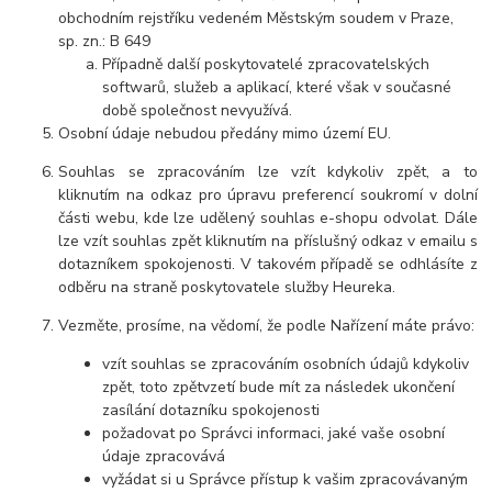
obchodním rejstříku vedeném Městským soudem v Praze,
sp. zn.: B 649
Případně další poskytovatelé zpracovatelských
softwarů, služeb a aplikací, které však v současné
době společnost nevyužívá.
Osobní údaje nebudou předány mimo území EU.
Souhlas se zpracováním lze vzít kdykoliv zpět, a to
kliknutím na odkaz pro úpravu preferencí soukromí v dolní
části webu, kde lze udělený souhlas e-shopu odvolat. Dále
lze vzít souhlas zpět kliknutím na příslušný odkaz v emailu s
dotazníkem spokojenosti. V takovém případě se odhlásíte z
odběru na straně poskytovatele služby Heureka.
Vezměte, prosíme, na vědomí, že podle Nařízení máte právo:
vzít souhlas se zpracováním osobních údajů kdykoliv
zpět, toto zpětvzetí bude mít za následek ukončení
zasílání dotazníku spokojenosti
požadovat po Správci informaci, jaké vaše osobní
údaje zpracovává
vyžádat si u Správce přístup k vašim zpracovávaným