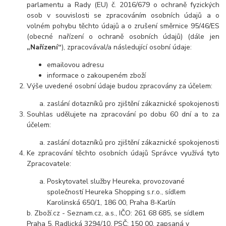
parlamentu a Rady (EU) č. 2016/679 o ochraně fyzických
osob v souvislosti se zpracováním osobních údajů a o
volném pohybu těchto údajů a o zrušení směrnice 95/46/ES
(obecné nařízení o ochraně osobních údajů) (dále jen
„Nařízení“
), zpracovával/a následující osobní údaje:
emailovou adresu
informace o zakoupeném zboží
Výše uvedené osobní údaje budou zpracovány za účelem:
zaslání dotazníků pro zjištění zákaznické spokojenosti
Souhlas udělujete na zpracování p
o dobu 60 dní a to za
účelem:
zaslání dotazníků pro zjištění zákaznické spokojenosti
Ke zpracování těchto osobních údajů Správce využívá tyto
Zpracovatele:
Poskytovatel služby Heureka, provozované
společností Heureka Shopping s.r.o., sídlem
Karolinská 650/1, 186 00, Praha 8-Karlín
b. Zboží.cz - Seznam.cz, a.s., IČO: 261 68 685, se sídlem
Praha 5, Radlická 3294/10, PSČ: 150 00, zapsaná v