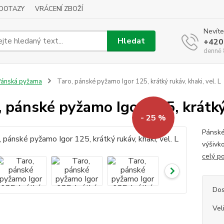
DOTAZY
VRÁCENÍ ZBOŽÍ
Nevíte
Hledat
+420
denně 
ánská pyžama
Taro, pánské pyžamo Igor 125, krátký rukáv, khaki, vel. L
, pánské pyžamo Igor 125, krátký 
- 25 %
Pánské
výšivk
celý p
Dos
Vel