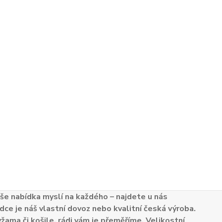
e nabídka myslí na každého – najdete u nás
dce je náš vlastní dovoz nebo kvalitní česká výroba.
žama či košile, rádi vám je přeměříme. Velikostní