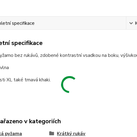
etní specifikace
tní specifikace
žamo bez rukávů, zdobené kontrastní vsadkou na boku, výšivkou
vlna
sti XL také tmavá khaki.
zařazeno v kategoriích
ká pyžama
Krátký rukáv