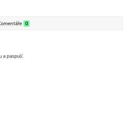
Komentáře
0
 a paspulí.