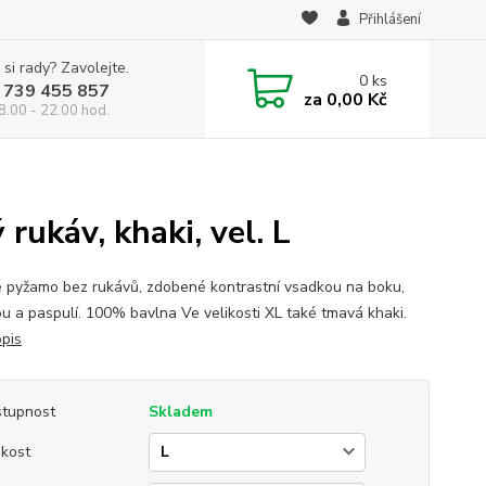
Přihlášení
 si rady? Zavolejte.
0
ks
 739 455 857
za
0,00 Kč
8.00 - 22.00 hod.
rukáv, khaki, vel. L
 pyžamo bez rukávů, zdobené kontrastní vsadkou na boku,
ou a paspulí. 100% bavlna Ve velikosti XL také tmavá khaki.
opis
tupnost
Skladem
ikost