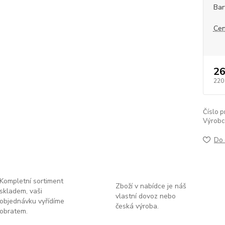
Bar
Cen
26
220
Číslo p
Výrobc
Do 
Kompletní sortiment
Zboží v nabídce je náš
skladem, vaši
vlastní dovoz nebo
objednávku vyřídíme
česká výroba.
obratem.