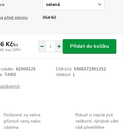
va
a před slevou
354 Kč
6 Kč
/
ks
Přidat do košíku
 Kč
bez DPH
roduktu:
62000125
EAN kód:
5906372951252
e:
TARO
Velikost:
L
oblíbených
Poštovné za velice
Pokud si nejste jisti
příznivé ceny nebo
velikostí, výrobek vám
zdarma.
rádi přeměříme.