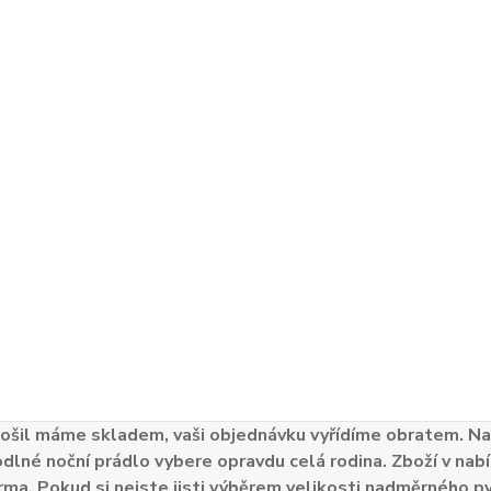
ošil máme skladem, vaši objednávku vyřídíme obratem. Naš
odlné noční prádlo vybere opravdu celá rodina. Zboží v nabí
ma. Pokud si nejste jisti výběrem velikosti nadměrného py