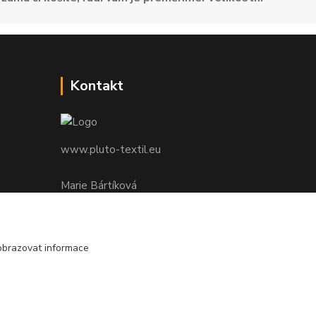
Kontakt
www.pluto-textil.eu
Marie Bártíková
+420 739 455 857
denně 8.00 - 22.00 hod.
obrazovat informace
pluto@pluto.eu