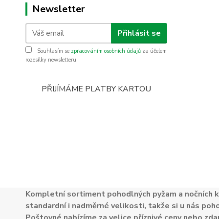
Newsletter
Přihlásit se
Souhlasím se
zpracováním osobních údajů
za účelem
rozesílky newsletteru.
PŘIJÍMÁME PLATBY KARTOU
Kompletní sortiment pohodlných pyžam a nočních k
standardní i nadměrné velikosti, takže si u nás poh
Poštovné nabízíme za velice příznivé ceny nebo zdar