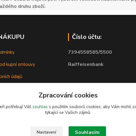
aždého druhu zboží.
 NÁKUPU
Číslo účtu:
7394558585/5500
odmínky
Raiffeisenbank
od kupní smlouvy
bních údajů
Zpracování cookies
eři potřebují Váš
souhlas
s použitím souborů cookies, aby Vám mohli z
týkající se Vašich zájmů.
Souhlasím
Nastavení