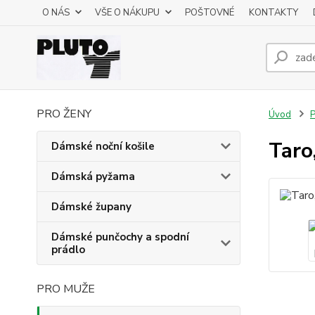
O NÁS
VŠE O NÁKUPU
POŠTOVNÉ
KONTAKTY
PRO ŽENY
Úvod
P
Taro
Dámské noční košile
Dámská pyžama
Dámské župany
Dámské punčochy a spodní
prádlo
PRO MUŽE