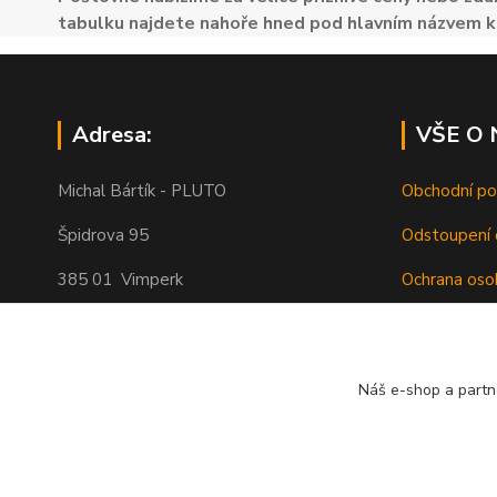
tabulku najdete nahoře hned pod hlavním názvem k
Adresa:
VŠE O
Michal Bártík - PLUTO
Obchodní p
Špidrova 95
Odstoupení 
385 01 Vimperk
Ochrana oso
Poštovné
Telefon 739455857, 739455859
O nás
Náš e-shop a partn