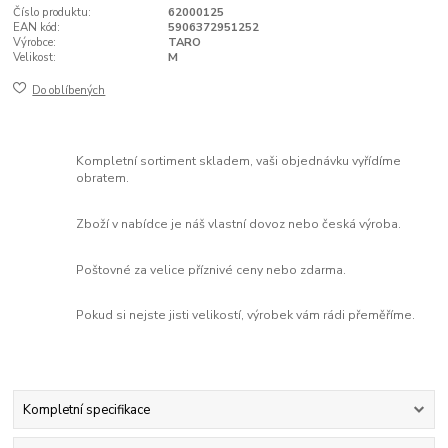
Číslo produktu:
62000125
EAN kód:
5906372951252
Výrobce:
TARO
Velikost:
M
Do oblíbených
Kompletní sortiment skladem, vaši objednávku vyřídíme
obratem.
Zboží v nabídce je náš vlastní dovoz nebo česká výroba.
Poštovné za velice příznivé ceny nebo zdarma.
Pokud si nejste jisti velikostí, výrobek vám rádi přeměříme.
Kompletní specifikace