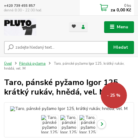
0
ks
+420 739 455 857
za
0,00 Kč
denně 8.00 - 22.00 hod.
Menu
Hledat
Úvod
Pánská pyžama
Taro, pánské pyžamo Igor 125, krátký rukáv,
hnědá, vel. M
Taro, pánské pyžamo Igor 125,
krátký rukáv, hnědá, vel. M
- 25 %