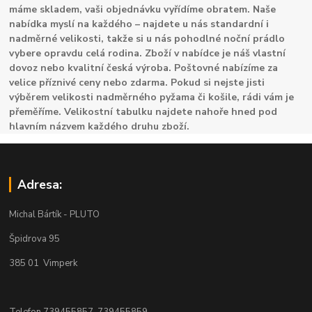
máme skladem, vaši objednávku vyřídíme obratem. Naše
nabídka myslí na každého – najdete u nás standardní i
nadměrné velikosti, takže si u nás pohodlné noční prádlo
vybere opravdu celá rodina. Zboží v nabídce je náš vlastní
dovoz nebo kvalitní česká výroba. Poštovné nabízíme za
velice příznivé ceny nebo zdarma. Pokud si nejste jisti
výběrem velikosti nadměrného pyžama či košile, rádi vám je
přeměříme. Velikostní tabulku najdete nahoře hned pod
hlavním názvem každého druhu zboží.
Adresa:
Michal Bártík - PLUTO
Špidrova 95
385 01 Vimperk
Telefon 739455857, 739455859