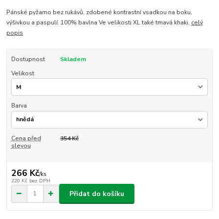
Pánské pyžamo bez rukávů, zdobené kontrastní vsadkou na boku,
výšivkou a paspulí. 100% bavlna Ve velikosti XL také tmavá khaki.
celý
popis
Dostupnost
Skladem
Velikost
Barva
Cena před
354 Kč
slevou
266 Kč
/
ks
220 Kč
bez DPH
Přidat do košíku