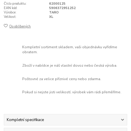
Číslo produktu:
62000125
EAN kód:
5906372951252
Výrobce:
TARO
Velikost:
XL
Do oblíbených
Kompletní sortiment skladem, vaši objednávku vyřídíme
obratem.
Zboží v nabídce je náš vlastní dovoz nebo česká výroba.
Poštovné za velice příznivé ceny nebo zdarma.
Pokud si nejste jisti velikostí, výrobek vám rádi přeměříme.
Kompletní specifikace