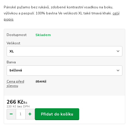
Pánské pyžamo bez rukávů, zdobené kontrastní vsadkou na boku,
výšivkou a paspulí. 100% bavlna Ve velikosti XL také tmavá khaki.
celý
popis
Dostupnost
Skladem
Velikost
Barva
Cena před
354 Kč
slevou
266 Kč
/
ks
220 Kč
bez DPH
Přidat do košíku