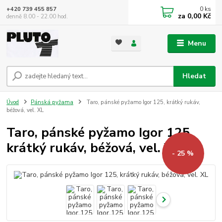
0
ks
+420 739 455 857
za
0,00 Kč
denně 8.00 - 22.00 hod.
Menu
Hledat
Úvod
Pánská pyžama
Taro, pánské pyžamo Igor 125, krátký rukáv,
béžová, vel. XL
Taro, pánské pyžamo Igor 125,
krátký rukáv, béžová, vel. XL
- 25 %