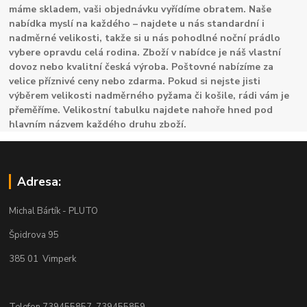
máme skladem, vaši objednávku vyřídíme obratem. Naše
nabídka myslí na každého – najdete u nás standardní i
nadměrné velikosti, takže si u nás pohodlné noční prádlo
vybere opravdu celá rodina. Zboží v nabídce je náš vlastní
dovoz nebo kvalitní česká výroba. Poštovné nabízíme za
velice příznivé ceny nebo zdarma. Pokud si nejste jisti
výběrem velikosti nadměrného pyžama či košile, rádi vám je
přeměříme. Velikostní tabulku najdete nahoře hned pod
hlavním názvem každého druhu zboží.
Adresa:
Michal Bártík - PLUTO
Špidrova 95
385 01 Vimperk
Telefon 739455857, 739455859