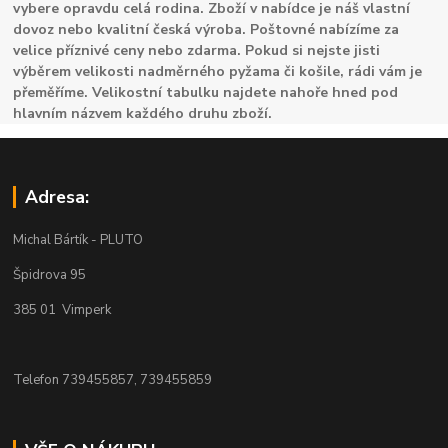
vybere opravdu celá rodina. Zboží v nabídce je náš vlastní
dovoz nebo kvalitní česká výroba. Poštovné nabízíme za
velice příznivé ceny nebo zdarma. Pokud si nejste jisti
výběrem velikosti nadměrného pyžama či košile, rádi vám je
přeměříme. Velikostní tabulku najdete nahoře hned pod
hlavním názvem každého druhu zboží.
Adresa:
Michal Bártík - PLUTO
Špidrova 95
385 01 Vimperk
Telefon 739455857, 739455859