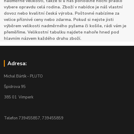
nadměrné velikosti, takže si u nás pohodlné noční prádlo
vybere opravdu celá rodina. Zboží v nabídce je náš vlastní
dovoz nebo kvalitní česká výroba. Poštovné nabízíme za
velice příznivé ceny nebo zdarma. Pokud si nejste jisti
výběrem velikosti nadměrného pyžama či košile, rádi vám je
přeměříme. Velikostní tabulku najdete nahoře hned pod
hlavním názvem každého druhu zboží.
Adresa:
Michal Bártík - PLUTO
Špidrova 95
385 01 Vimperk
Telefon 739455857, 739455859