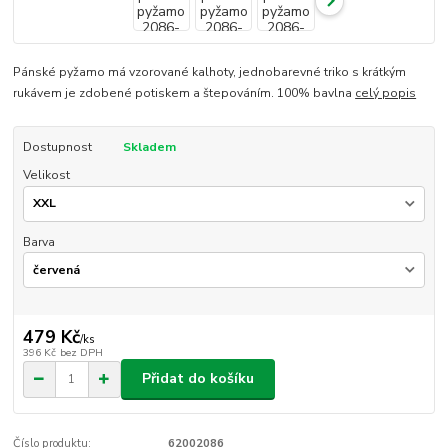
Pánské pyžamo má vzorované kalhoty, jednobarevné triko s krátkým
rukávem je zdobené potiskem a štepováním. 100% bavlna
celý popis
Dostupnost
Skladem
Velikost
Barva
479 Kč
/
ks
396 Kč
bez DPH
Přidat do košíku
Číslo produktu:
62002086