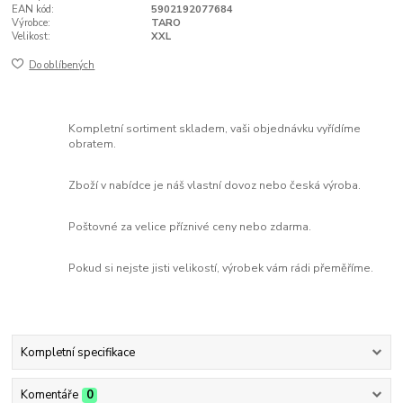
EAN kód:
5902192077684
Výrobce:
TARO
Velikost:
XXL
Do oblíbených
Kompletní sortiment skladem, vaši objednávku vyřídíme
obratem.
Zboží v nabídce je náš vlastní dovoz nebo česká výroba.
Poštovné za velice příznivé ceny nebo zdarma.
Pokud si nejste jisti velikostí, výrobek vám rádi přeměříme.
Kompletní specifikace
Komentáře
0