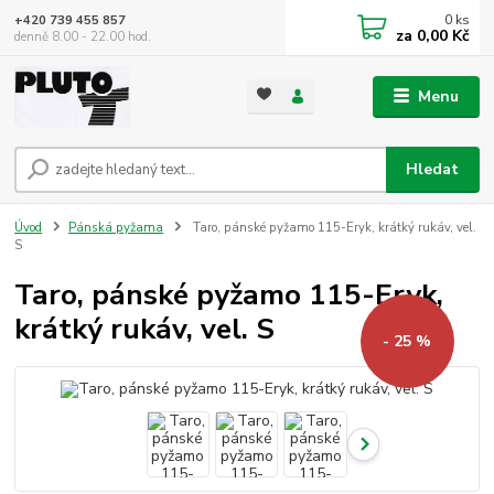
0
ks
+420 739 455 857
za
0,00 Kč
denně 8.00 - 22.00 hod.
Menu
Hledat
Úvod
Pánská pyžama
Taro, pánské pyžamo 115-Eryk, krátký rukáv, vel.
S
Taro, pánské pyžamo 115-Eryk,
krátký rukáv, vel. S
- 25 %