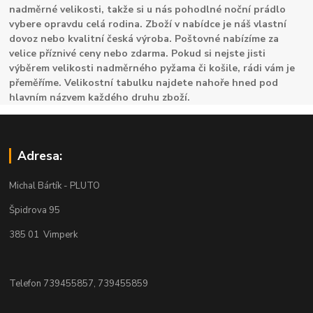
nadměrné velikosti, takže si u nás pohodlné noční prádlo
vybere opravdu celá rodina. Zboží v nabídce je náš vlastní
dovoz nebo kvalitní česká výroba. Poštovné nabízíme za
velice příznivé ceny nebo zdarma. Pokud si nejste jisti
výběrem velikosti nadměrného pyžama či košile, rádi vám je
přeměříme. Velikostní tabulku najdete nahoře hned pod
hlavním názvem každého druhu zboží.
Adresa:
Michal Bártík - PLUTO
Špidrova 95
385 01 Vimperk
Telefon 739455857, 739455859