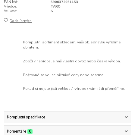
EAN kód:
5906372951153
Výrobce:
TARO
Velikost:
S
Do oblíbených
Kompletní sortiment skladem, vaši objednávku vyřídíme
obratem.
Zboží v nabídce je náš vlastní dovoz nebo česká výroba.
Poštovné za velice příznivé ceny nebo zdarma.
Pokud si nejste jisti velikostí, výrobek vám rádi přeměříme.
Kompletní specifikace
Komentáře
0