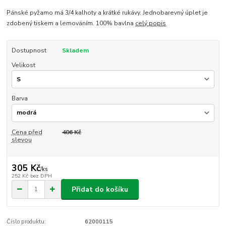
Pánské pyžamo má 3/4 kalhoty a krátké rukávy. Jednobarevný úplet je
zdobený tiskem a lemováním. 100% bavlna
celý popis
Dostupnost
Skladem
Velikost
Barva
Cena před
406 Kč
slevou
305 Kč
/
ks
252 Kč
bez DPH
Přidat do košíku
Číslo produktu:
62000115