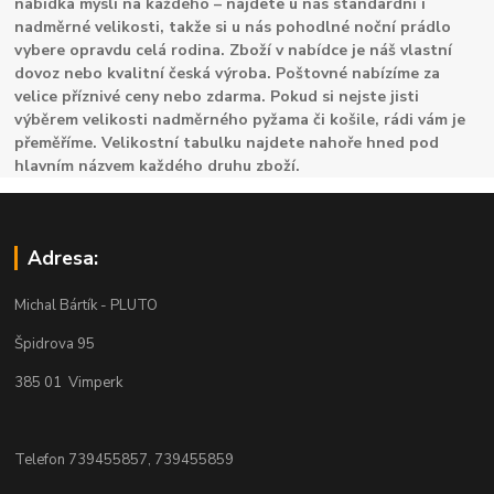
nabídka myslí na každého – najdete u nás standardní i
nadměrné velikosti, takže si u nás pohodlné noční prádlo
vybere opravdu celá rodina. Zboží v nabídce je náš vlastní
dovoz nebo kvalitní česká výroba. Poštovné nabízíme za
velice příznivé ceny nebo zdarma. Pokud si nejste jisti
výběrem velikosti nadměrného pyžama či košile, rádi vám je
přeměříme. Velikostní tabulku najdete nahoře hned pod
hlavním názvem každého druhu zboží.
Adresa:
Michal Bártík - PLUTO
Špidrova 95
385 01 Vimperk
Telefon 739455857, 739455859