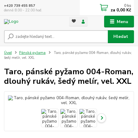
0
ks
+420 739 455 857
za
0,00 Kč
denně 8.00 - 22.00 hod.
Menu
Hledat
Úvod
Pánská pyžama
Taro, pánské pyžamo 004-Roman, dlouhý rukáv,
šedý melír, vel. XXL
Taro, pánské pyžamo 004-Roman,
dlouhý rukáv, šedý melír, vel. XXL