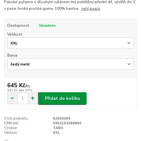
Pánské pyžamo s dlouhým rukávem má potištěný přední díl, výstřih do V,
v pase široká prošitá guma. 100% bavlna
celý popis
Dostupnost
Skladem
Velikost
Barva
645 Kč
/
ks
533 Kč
bez DPH
Přidat do košíku
Číslo produktu:
62000004
EAN kód:
5902192086884
Výrobce:
TARO
Velikost:
XXL