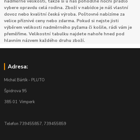
nadměrné velikosti, takže si u nás pohodlné noční prádlo
vybere opravdu celá rodina. Zboží v nabídce je náš vlastní
dovoz nebo kvalitní česká výroba. Poštovné nabízíme za
velice příznivé ceny nebo zdarma. Pokud si nejste jisti
výběrem velikosti nadměrného pyžama či košile, rádi vám je
přeměříme. Velikostní tabulku najdete nahoře hned pod
hlavním názvem každého druhu zboží.
Adresa:
Michal Bártík - PLUTO
Špidrova 95
385 01 Vimperk
Telefon 739455857, 739455859