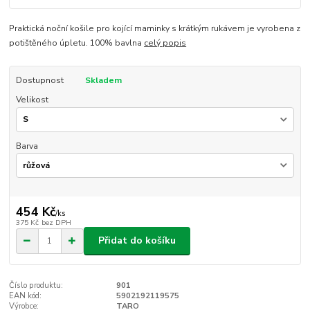
Praktická noční košile pro kojící maminky s krátkým rukávem je vyrobena z
potištěného úpletu. 100% bavlna
celý popis
Dostupnost
Skladem
Velikost
Barva
454 Kč
/
ks
375 Kč
bez DPH
Přidat do košíku
Číslo produktu:
901
EAN kód:
5902192119575
Výrobce:
TARO