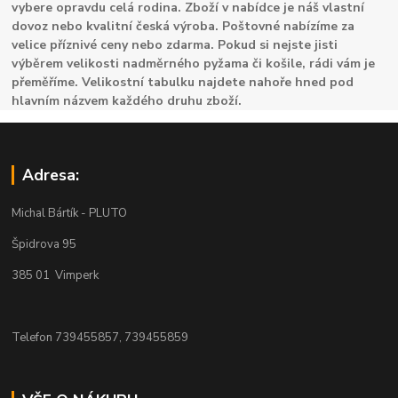
vybere opravdu celá rodina. Zboží v nabídce je náš vlastní
dovoz nebo kvalitní česká výroba. Poštovné nabízíme za
velice příznivé ceny nebo zdarma. Pokud si nejste jisti
výběrem velikosti nadměrného pyžama či košile, rádi vám je
přeměříme. Velikostní tabulku najdete nahoře hned pod
hlavním názvem každého druhu zboží.
Adresa:
Michal Bártík - PLUTO
Špidrova 95
385 01 Vimperk
Telefon 739455857, 739455859