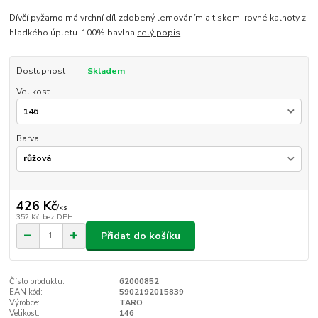
Dívčí pyžamo má vrchní díl zdobený lemováním a tiskem, rovné kalhoty z
hladkého úpletu. 100% bavlna
celý popis
Dostupnost
Skladem
Velikost
Barva
426 Kč
/
ks
352 Kč
bez DPH
Přidat do košíku
Číslo produktu:
62000852
EAN kód:
5902192015839
Výrobce:
TARO
Velikost:
146