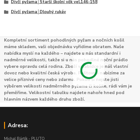
Dívčí pyžama│Starší školní věk vel.146-158
Dívčí pyžama│Dlouhý rukáv
Kompletní sortiment pohodlných pyžam a nočních košil
máme skladem, vaši objednávku vyřídíme obratem. Naše
nabídka myslí na každého – najdete u nás standardní i
nadměrné velikosti, takže si u nás pohodlné noční prádlo
vybere opravdu celá rodina. Zboží v nabídce je náš vlastní
dovoz nebo kvalitní česká výroba. Poštovné nabízíme za
velice příznivé ceny nebo zdarma. Pokud si nejste jisti
výběrem velikosti nadměrného pyžama či košile, rádi vám je
přeměříme. Velikostní tabulku najdete nahoře hned pod
hlavním názvem každého druhu zboží.
Adresa:
Michal Bártík - PLUTO