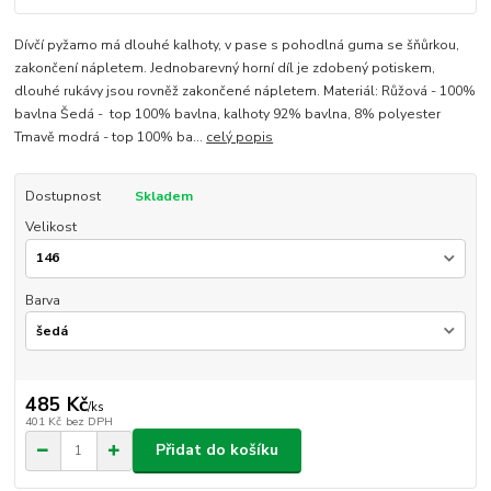
Dívčí pyžamo má dlouhé kalhoty, v pase s pohodlná guma se šňůrkou,
zakončení nápletem. Jednobarevný horní díl je zdobený potiskem,
dlouhé rukávy jsou rovněž zakončené nápletem. Materiál: Růžová - 100%
bavlna Šedá - top 100% bavlna, kalhoty 92% bavlna, 8% polyester
Tmavě modrá - top 100% ba...
celý popis
Dostupnost
Skladem
Velikost
Barva
485 Kč
/
ks
401 Kč
bez DPH
Přidat do košíku