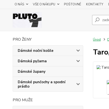
O NÁS
VŠE O NÁKUPU
POŠTOVNÉ
KONTAKTY
PRO ŽENY
Úvod
D
Taro
Dámské noční košile
Dámská pyžama
Dámské župany
Dámské punčochy a spodní
prádlo
PRO MUŽE