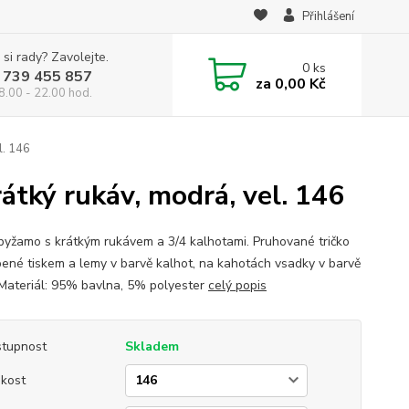
Přihlášení
 si rady? Zavolejte.
0
ks
 739 455 857
za
0,00 Kč
8.00 - 22.00 hod.
l. 146
átký rukáv, modrá, vel. 146
pyžamo s krátkým rukávem a 3/4 kalhotami. Pruhované tričko
bené tiskem a lemy v barvě kalhot, na kahotách vsadky v barvě
. Materiál: 95% bavlna, 5% polyester
celý popis
tupnost
Skladem
ikost