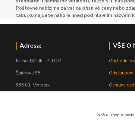
standardní i nadměrné velikosti, takže si u nás poh
Poštovné nabízíme za velice příznivé ceny nebo zdar
tabulku najdete nahoře hned pod hlavním názvem k
Adresa:
VŠE O
Michal Bártík - PLUTO
Obchodní p
Špidrova 95
Odstoupení 
385 01 Vimperk
Ochrana oso
Poštovné
Telefon 739455857, 739455859
O nás
Náš e-shop a partn