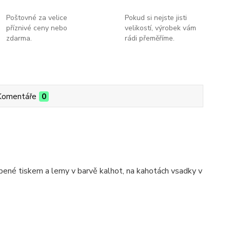
Poštovné za velice
Pokud si nejste jisti
příznivé ceny nebo
velikostí, výrobek vám
zdarma.
rádi přeměříme.
Komentáře
0
bené tiskem a lemy v barvě kalhot, na kahotách vsadky v