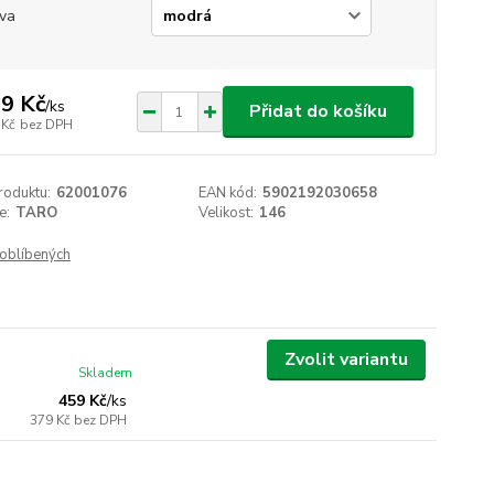
va
9 Kč
/
ks
Přidat do košíku
 Kč
bez DPH
roduktu:
62001076
EAN kód:
5902192030658
e:
TARO
Velikost:
146
oblíbených
Zvolit variantu
Skladem
459 Kč
/
ks
379 Kč
bez DPH