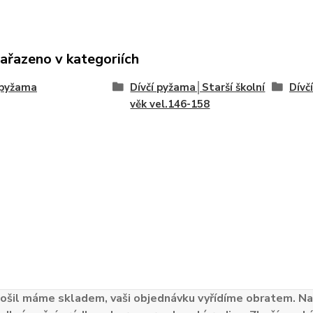
zařazeno v kategoriích
 pyžama
Dívčí pyžama│Starší školní
Dívč
věk vel.146-158
ošil máme skladem, vaši objednávku vyřídíme obratem. Naš