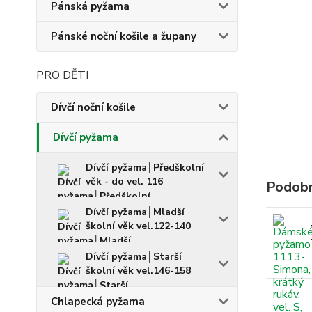
Pánská pyžama
Pánské noční košile a župany
PRO DĚTI
Dívčí noční košile
Dívčí pyžama
Dívčí pyžama│Předškolní
věk - do vel. 116
Podobn
Dívčí pyžama│Mladší
školní věk vel.122-140
Dívčí pyžama│Starší
školní věk vel.146-158
Chlapecká pyžama