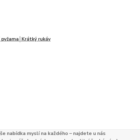
í pyžama│Krátký rukáv
e nabídka myslí na každého – najdete u nás