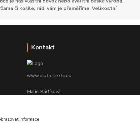
dce je náš vlastní dovoz nebo kvalitní česká výroba.
žama či košile, rádi vám je přeměříme. Velikostní
Kontakt
www.pluto-textil.eu
Marie Bártíková
+420 739 455 857
denně 8.00 - 22.00 hod.
obrazovat informace
pluto@pluto.eu