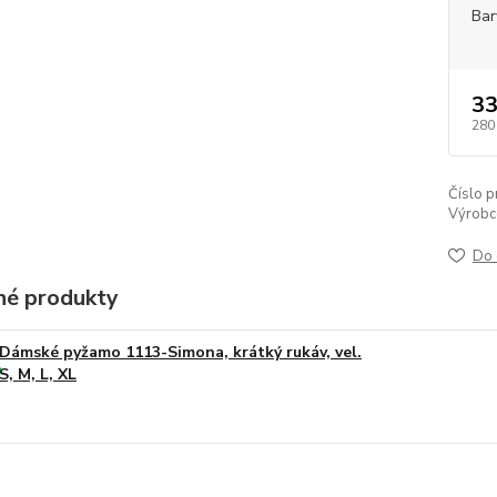
Bar
33
280
Číslo p
Výrobc
Do 
é produkty
Dámské pyžamo 1113-Simona, krátký rukáv, vel.
S, M, L, XL