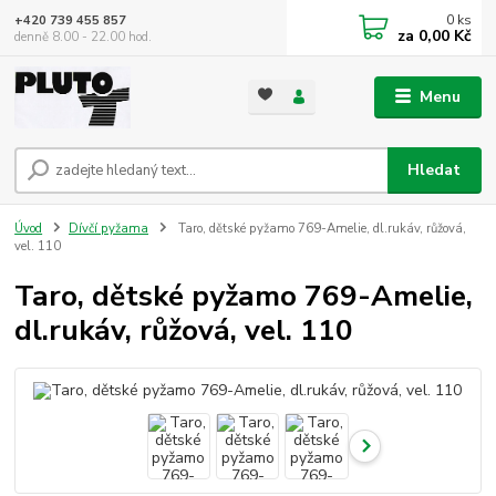
0
ks
+420 739 455 857
za
0,00 Kč
denně 8.00 - 22.00 hod.
Menu
Hledat
Úvod
Dívčí pyžama
Taro, dětské pyžamo 769-Amelie, dl.rukáv, růžová,
vel. 110
Taro, dětské pyžamo 769-Amelie,
dl.rukáv, růžová, vel. 110