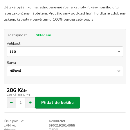
Dětské pyžámko má jednobarevné rovné kalhoty, rukávy horního dílu
jsou zakončeny nápletem. Proužkovaný podklad horního dílu je zdobený
tiskem, kalhoty v barvě lemu. 100% bavlna
celý popis
Dostupnost
Skladem
Velikost
Barva
286 Kč
/
ks
236 Kč
bez DPH
Přidat do košíku
Číslo produktu:
62000769
EAN kód:
5902192014955
Výrobce:
TARO