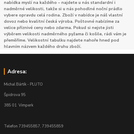
nabídka myslí na každého – najdete u nás standardní i
nadměrné velikosti, takže si u nás pohodlné noční prádlo
vybere opravdu celá rodina. Zboží v nabídce je náš vlastní
dovoz nebo kvalitní česká výroba. Poštovné nabízíme za
velice příznivé ceny nebo zdarma. Pokud si nejste jisti
výběrem velikosti nadměrného pyžama či košile, rádi vám je
přeměříme. Velikostní tabulku najdete nahoře hned pod
hlavním názvem každého druhu zboží.
Adresa:
Michal Bártík - PLUTO
Špidrova 95
385 01 Vimperk
Telefon 739455857, 739455859