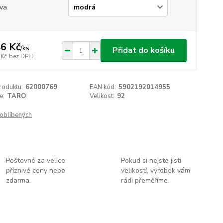
va
6 Kč
/
ks
Přidat do košíku
 Kč
bez DPH
roduktu:
62000769
EAN kód:
5902192014955
e:
TARO
Velikost:
92
oblíbených
Poštovné za velice
Pokud si nejste jisti
příznivé ceny nebo
velikostí, výrobek vám
zdarma.
rádi přeměříme.