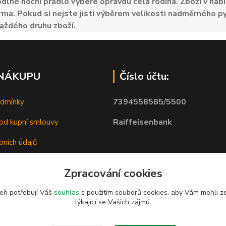
odlné noční prádlo vybere opravdu celá rodina. Zboží v nabí
ma. Pokud si nejste jisti výběrem velikosti nadměrného py
aždého druhu zboží.
 NÁKUPU
Číslo účtu:
7394558585/5500
odmínky
Raiffeisenbank
od kupní smlouvy
bních údajů
Zpracování cookies
eři potřebují Váš
souhlas
s použitím souborů cookies, aby Vám mohli z
týkající se Vašich zájmů.