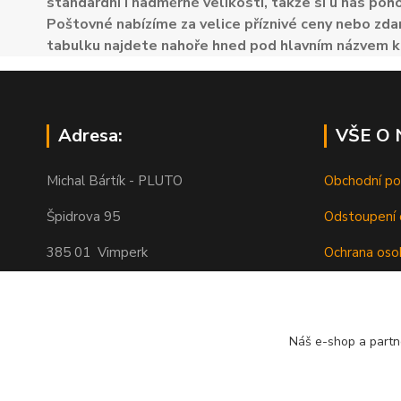
standardní i nadměrné velikosti, takže si u nás poh
Poštovné nabízíme za velice příznivé ceny nebo zdar
tabulku najdete nahoře hned pod hlavním názvem k
Adresa:
VŠE O
Michal Bártík - PLUTO
Obchodní p
Špidrova 95
Odstoupení 
385 01 Vimperk
Ochrana oso
Poštovné
Telefon 739455857, 739455859
O nás
Náš e-shop a partn