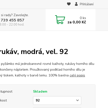
Přihlášení
 si rady? Zavolejte.
0
ks
 739 455 857
za
0,00 Kč
8.00 - 22.00 hod.
ukáv, modrá, vel. 92
 pyžámko má jednobarevné rovné kalhoty, rukávy horního dílu
akončeny nápletem. Proužkovaný podklad horního dílu je
ý tiskem, kalhoty v barvě lemu. 100% bavlna
celý popis
tupnost
Skladem
ikost