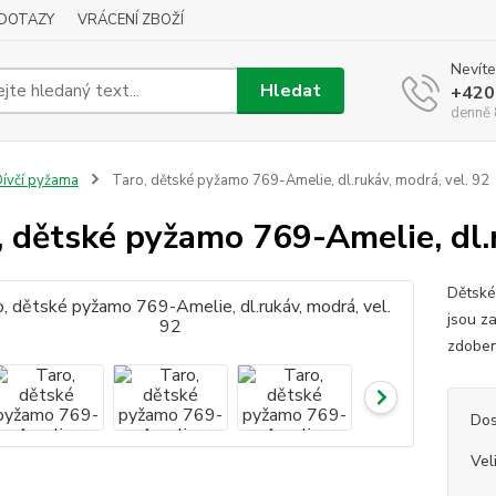
DOTAZY
VRÁCENÍ ZBOŽÍ
Nevíte
Hledat
+420
denně 
ívčí pyžama
Taro, dětské pyžamo 769-Amelie, dl.rukáv, modrá, vel. 92
, dětské pyžamo 769-Amelie, dl.r
Dětské
jsou z
zdoben
Dos
Vel