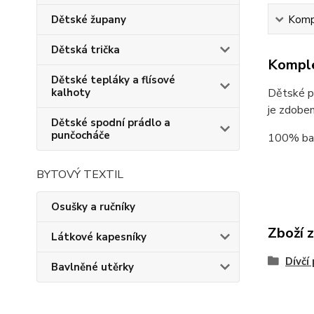
Dětské župany
Kompl
Dětská trička
Komple
Dětské tepláky a flísové
kalhoty
Dětské py
je zdoben
Dětské spodní prádlo a
punčocháče
100% ba
BYTOVÝ TEXTIL
Osušky a ručníky
Zboží 
Látkové kapesníky
Dívčí
Bavlněné utěrky