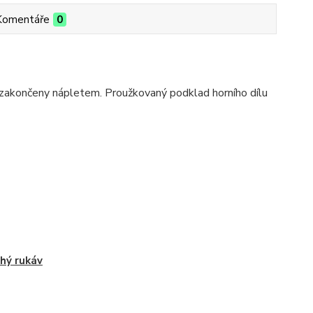
Komentáře
0
 zakončeny nápletem. Proužkovaný podklad horního dílu
hý rukáv