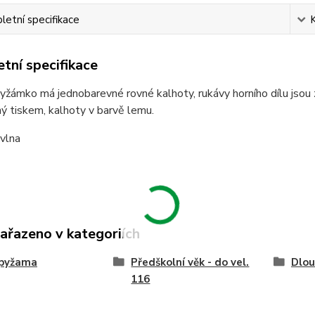
etní specifikace
tní specifikace
žámko má jednobarevné rovné kalhoty, rukávy horního dílu jsou
ý tiskem, kalhoty v barvě lemu.
vlna
zařazeno v kategoriích
 pyžama
Předškolní věk - do vel.
Dlou
116