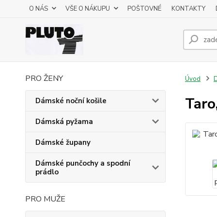
O NÁS
VŠE O NÁKUPU
POŠTOVNÉ
KONTAKTY
PRO ŽENY
Úvod
D
Taro
Dámské noční košile
Dámská pyžama
Dámské župany
Dámské punčochy a spodní
prádlo
PRO MUŽE