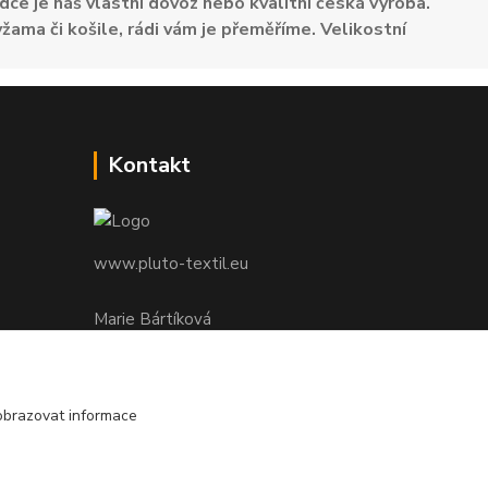
dce je náš vlastní dovoz nebo kvalitní česká výroba.
žama či košile, rádi vám je přeměříme. Velikostní
Kontakt
www.pluto-textil.eu
Marie Bártíková
+420 739 455 857
denně 8.00 - 22.00 hod.
obrazovat informace
pluto@pluto.eu