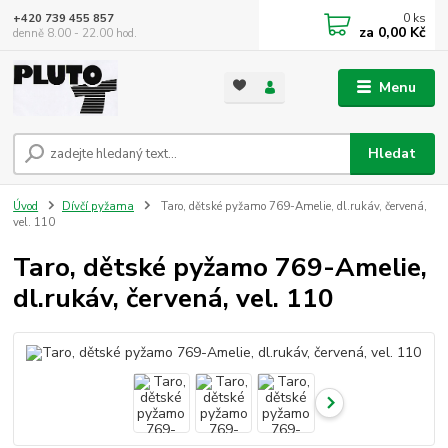
0
ks
+420 739 455 857
za
0,00 Kč
denně 8.00 - 22.00 hod.
Menu
Hledat
Úvod
Dívčí pyžama
Taro, dětské pyžamo 769-Amelie, dl.rukáv, červená,
vel. 110
Taro, dětské pyžamo 769-Amelie,
dl.rukáv, červená, vel. 110