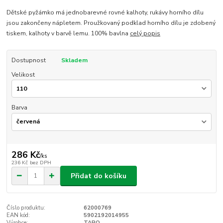
Dětské pyžámko má jednobarevné rovné kalhoty, rukávy horního dílu
jsou zakončeny nápletem. Proužkovaný podklad horního dílu je zdobený
tiskem, kalhoty v barvě lemu. 100% bavlna
celý popis
Dostupnost
Skladem
Velikost
Barva
286 Kč
/
ks
236 Kč
bez DPH
Přidat do košíku
Číslo produktu:
62000769
EAN kód:
5902192014955
Výrobce:
TARO