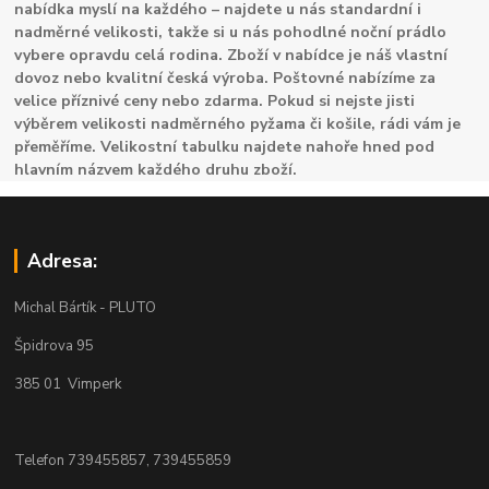
nabídka myslí na každého – najdete u nás standardní i
nadměrné velikosti, takže si u nás pohodlné noční prádlo
vybere opravdu celá rodina. Zboží v nabídce je náš vlastní
dovoz nebo kvalitní česká výroba. Poštovné nabízíme za
velice příznivé ceny nebo zdarma. Pokud si nejste jisti
výběrem velikosti nadměrného pyžama či košile, rádi vám je
přeměříme. Velikostní tabulku najdete nahoře hned pod
hlavním názvem každého druhu zboží.
Adresa:
Michal Bártík - PLUTO
Špidrova 95
385 01 Vimperk
Telefon 739455857, 739455859