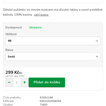
Dětské pyžámko se zimním motivem má dlouhé rukávy a rovné potištěné
kalhoty. 100% bavlna
celý popis
Dostupnost
Skladem
Velikost
Barva
299 Kč
/
ks
247 Kč
bez DPH
Přidat do košíku
Číslo produktu:
62001166
EAN kód:
5902192036094
Výrobce:
TARO