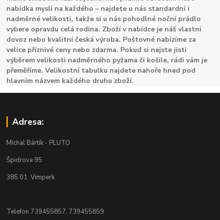
nabídka myslí na každého – najdete u nás standardní i
nadměrné velikosti, takže si u nás pohodlné noční prádlo
vybere opravdu celá rodina. Zboží v nabídce je náš vlastní
dovoz nebo kvalitní česká výroba. Poštovné nabízíme za
velice příznivé ceny nebo zdarma. Pokud si nejste jisti
výběrem velikosti nadměrného pyžama či košile, rádi vám je
přeměříme. Velikostní tabulku najdete nahoře hned pod
hlavním názvem každého druhu zboží.
Adresa:
Michal Bártík - PLUTO
Špidrova 95
385 01 Vimperk
Telefon 739455857, 739455859