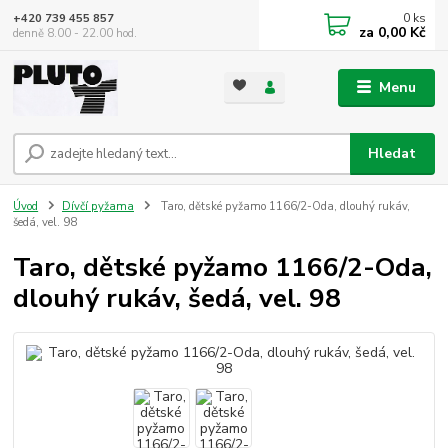
0
ks
+420 739 455 857
za
0,00 Kč
denně 8.00 - 22.00 hod.
Menu
Hledat
Úvod
Dívčí pyžama
Taro, dětské pyžamo 1166/2-Oda, dlouhý rukáv,
šedá, vel. 98
Taro, dětské pyžamo 1166/2-Oda,
dlouhý rukáv, šedá, vel. 98