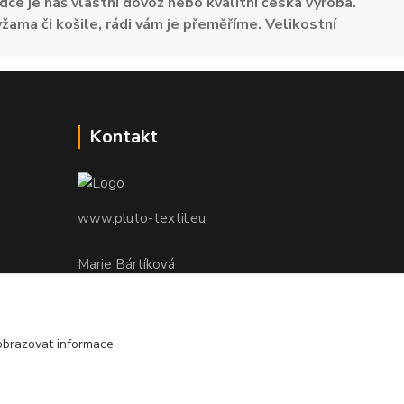
dce je náš vlastní dovoz nebo kvalitní česká výroba.
žama či košile, rádi vám je přeměříme. Velikostní
Kontakt
www.pluto-textil.eu
Marie Bártíková
+420 739 455 857
denně 8.00 - 22.00 hod.
obrazovat informace
pluto@pluto.eu