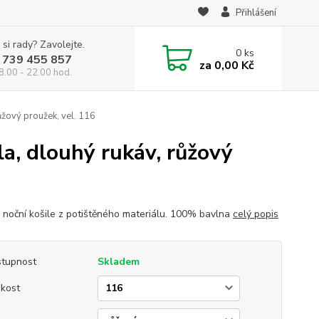
Přihlášení
 si rady? Zavolejte.
0
ks
 739 455 857
za
0,00 Kč
8.00 - 22.00 hod.
ůžový proužek, vel. 116
a, dlouhý rukáv, růžový
 noční košile z potištěného materiálu. 100% bavlna
celý popis
tupnost
Skladem
ikost