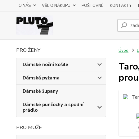
O NÁS
VŠE O NÁKUPU
POŠTOVNÉ
KONTAKTY
PRO ŽENY
Úvod
D
Taro
Dámské noční košile
prou
Dámská pyžama
Dámské župany
Dámské punčochy a spodní
prádlo
PRO MUŽE