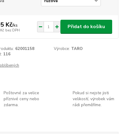
va
5 Kč
/
ks
Přidat do košíku
 Kč
bez DPH
roduktu:
62001158
Výrobce:
TARO
t:
116
oblíbených
Poštovné za velice
Pokud si nejste jisti
příznivé ceny nebo
velikostí, výrobek vám
zdarma.
rádi přeměříme.