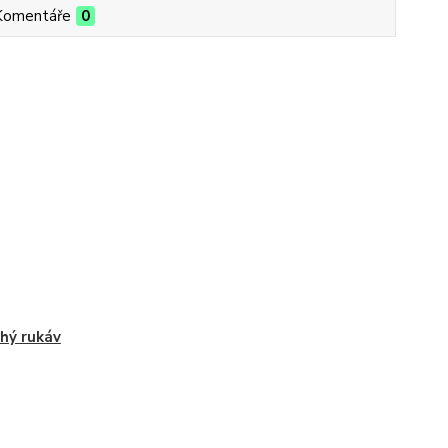
Komentáře
0
hý rukáv