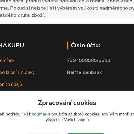
odlné noční prádlo vybere opravdu celá rodina. Zboží v nabí
ma. Pokud si nejste jisti výběrem velikosti nadměrného py
aždého druhu zboží.
 NÁKUPU
Číslo účtu:
7394558585/5500
odmínky
Raiffeisenbank
od kupní smlouvy
bních údajů
Zpracování cookies
eři potřebují Váš
souhlas
s použitím souborů cookies, aby Vám mohli z
týkající se Vašich zájmů.