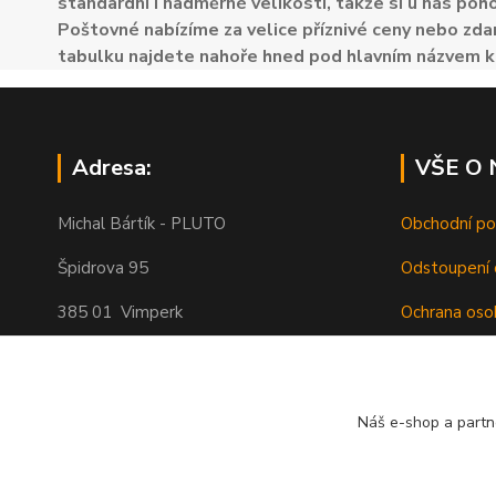
standardní i nadměrné velikosti, takže si u nás poh
Poštovné nabízíme za velice příznivé ceny nebo zdar
tabulku najdete nahoře hned pod hlavním názvem k
Adresa:
VŠE O
Michal Bártík - PLUTO
Obchodní p
Špidrova 95
Odstoupení 
385 01 Vimperk
Ochrana oso
Poštovné
Telefon 739455857, 739455859
O nás
Náš e-shop a partn