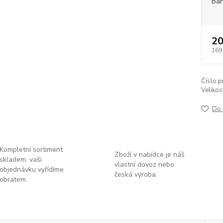
Bar
20
169
Číslo p
Velikos
Do 
Kompletní sortiment
Zboží v nabídce je náš
skladem, vaši
vlastní dovoz nebo
objednávku vyřídíme
česká výroba.
obratem.