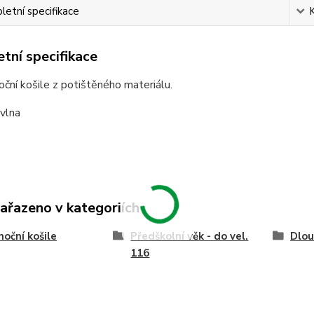
etní specifikace
tní specifikace
ční košile z potištěného materiálu.
vlna
zařazeno v kategoriích
noční košile
Předškolní věk - do vel.
Dlou
116