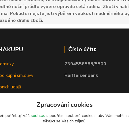
odlné noční prádlo vybere opravdu celá rodina. Zboží v nabí
ma. Pokud si nejste jisti výběrem velikosti nadměrného py
aždého druhu zboží.
 NÁKUPU
Číslo účtu:
7394558585/5500
odmínky
Raiffeisenbank
od kupní smlouvy
bních údajů
Zpracování cookies
eři potřebují Váš
souhlas
s použitím souborů cookies, aby Vám mohli z
týkající se Vašich zájmů.