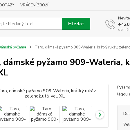
DOTAZY
VRÁCENÍ ZBOŽÍ
Nevíte
Hledat
+420
denně 
Dámská pyžama
Taro, dámské pyžamo 909-Waleria, krátký rukáv, zelenož
, dámské pyžamo 909-Waleria, kr
 XL
Pyžamo
légou 
Dos
Vel