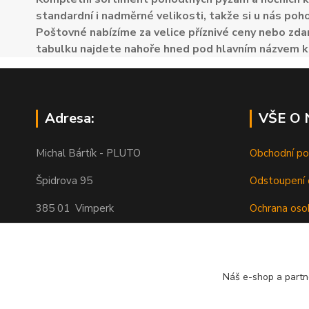
standardní i nadměrné velikosti, takže si u nás poh
Poštovné nabízíme za velice příznivé ceny nebo zdar
tabulku najdete nahoře hned pod hlavním názvem k
Adresa:
VŠE O
Michal Bártík - PLUTO
Obchodní p
Špidrova 95
Odstoupení 
385 01 Vimperk
Ochrana oso
Poštovné
Telefon 739455857, 739455859
O nás
Náš e-shop a partn