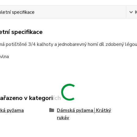
etní specifikace
tní specifikace
 potištěné 3/4 kalhoty a jednobarevný horní díl zdobený légou 
vlna
zařazeno v kategoriích
ká pyžama
Dámská pyžama│Krátký
rukáv