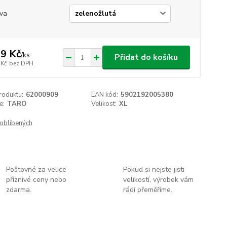
va
9 Kč
/
ks
Přidat do košíku
 Kč
bez DPH
roduktu:
62000909
EAN kód:
5902192005380
e:
TARO
Velikost:
XL
oblíbených
Poštovné za velice
Pokud si nejste jisti
příznivé ceny nebo
velikostí, výrobek vám
zdarma.
rádi přeměříme.