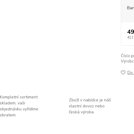
Bar
49
412
Číslo p
Výrobc
Do 
Kompletní sortiment
Zboží v nabídce je náš
skladem, vaši
vlastní dovoz nebo
objednávku vyřídíme
česká výroba.
obratem.