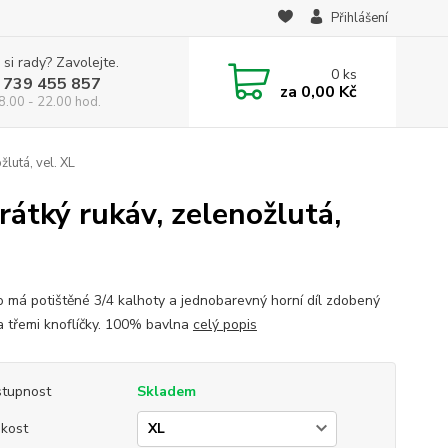
Přihlášení
 si rady? Zavolejte.
0
ks
 739 455 857
za
0,00 Kč
8.00 - 22.00 hod.
lutá, vel. XL
átký rukáv, zelenožlutá,
 má potištěné 3/4 kalhoty a jednobarevný horní díl zdobený
a třemi knoflíčky. 100% bavlna
celý popis
tupnost
Skladem
ikost