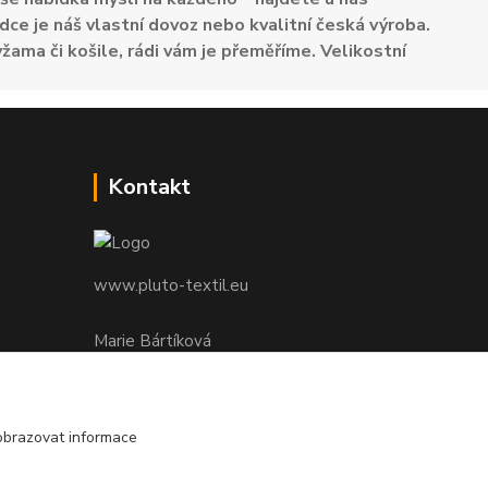
dce je náš vlastní dovoz nebo kvalitní česká výroba.
žama či košile, rádi vám je přeměříme. Velikostní
Kontakt
www.pluto-textil.eu
Marie Bártíková
+420 739 455 857
denně 8.00 - 22.00 hod.
obrazovat informace
pluto@pluto.eu