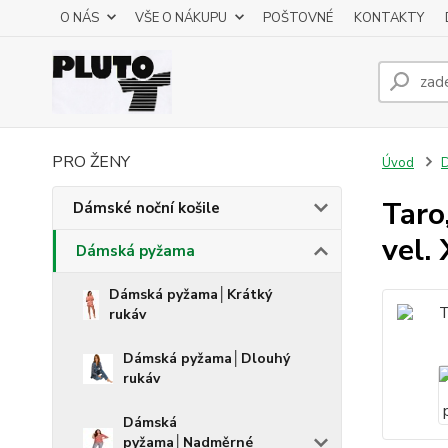
O NÁS
VŠE O NÁKUPU
POŠTOVNÉ
KONTAKTY
PRO ŽENY
Úvod
Taro
Dámské noční košile
vel.
Dámská pyžama
Dámská pyžama│Krátký
rukáv
Dámská pyžama│Dlouhý
rukáv
Dámská
pyžama│Nadměrné