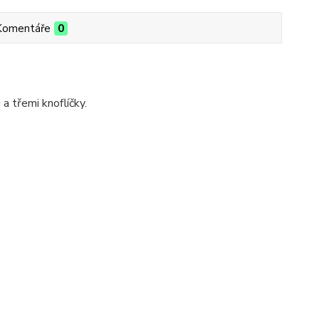
Komentáře
0
a třemi knoflíčky.