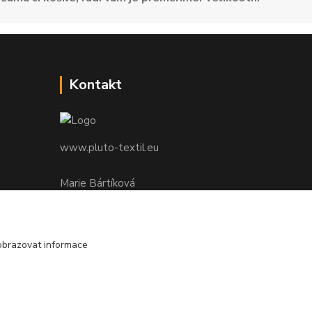
Kontakt
www.pluto-textil.eu
Marie Bártíková
+420 739 455 857
denně 8.00 - 22.00 hod.
obrazovat informace
pluto@pluto.eu