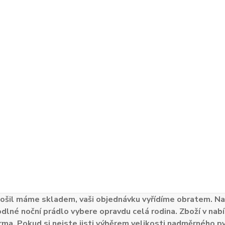
ošil máme skladem, vaši objednávku vyřídíme obratem. Naš
odlné noční prádlo vybere opravdu celá rodina. Zboží v nabí
ma. Pokud si nejste jisti výběrem velikosti nadměrného py