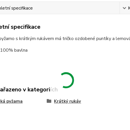
etní specifikace
tní specifikace
yžamo s krátkým rukávem má tričko ozdobené puntíky a lemová
: 100% bavlna
zařazeno v kategoriích
ká pyžama
Krátký rukáv