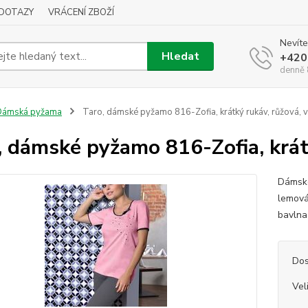
DOTAZY
VRÁCENÍ ZBOŽÍ
Nevíte
Hledat
+420
denně 
Dámská pyžama
Taro, dámské pyžamo 816-Zofia, krátký rukáv, růžová, ve
, dámské pyžamo 816-Zofia, krátk
Dámské
lemová
bavln
Dos
Vel