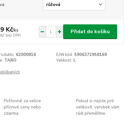
va
9 Kč
/
ks
Přidat do košíku
 Kč
bez DPH
roduktu:
62000816
EAN kód:
5906372958169
e:
TARO
Velikost:
L
oblíbených
Poštovné za velice
Pokud si nejste jisti
příznivé ceny nebo
velikostí, výrobek vám
zdarma.
rádi přeměříme.