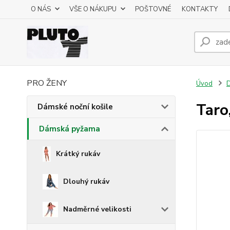
O NÁS
VŠE O NÁKUPU
POŠTOVNÉ
KONTAKTY
PRO ŽENY
Úvod
Taro
Dámské noční košile
Dámská pyžama
Krátký rukáv
Dlouhý rukáv
Nadměrné velikosti