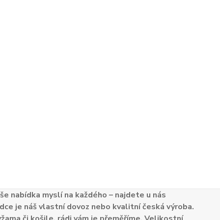
e nabídka myslí na každého – najdete u nás
dce je náš vlastní dovoz nebo kvalitní česká výroba.
žama či košile, rádi vám je přeměříme. Velikostní