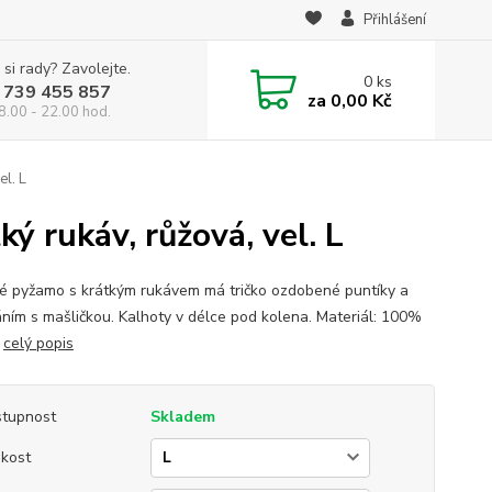
Přihlášení
 si rady? Zavolejte.
0
ks
 739 455 857
za
0,00 Kč
8.00 - 22.00 hod.
l. L
ý rukáv, růžová, vel. L
 pyžamo s krátkým rukávem má tričko ozdobené puntíky a
ním s mašličkou. Kalhoty v délce pod kolena. Materiál: 100%
a
celý popis
tupnost
Skladem
ikost