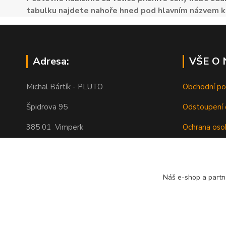
tabulku najdete nahoře hned pod hlavním názvem k
Adresa:
VŠE O
Michal Bártík - PLUTO
Obchodní p
Špidrova 95
Odstoupení 
385 01 Vimperk
Ochrana oso
Poštovné
Telefon 739455857, 739455859
O nás
Náš e-shop a partn