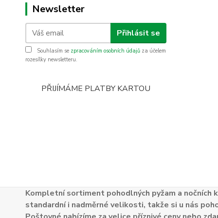
Newsletter
Přihlásit se
Souhlasím se
zpracováním osobních údajů
za účelem
rozesílky newsletteru.
PŘIJÍMÁME PLATBY KARTOU
Kompletní sortiment pohodlných pyžam a nočních k
standardní i nadměrné velikosti, takže si u nás poh
Poštovné nabízíme za velice příznivé ceny nebo zdar