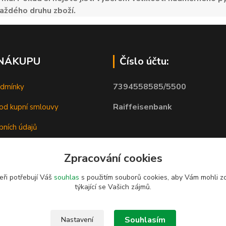
aždého druhu zboží.
 NÁKUPU
Číslo účtu:
7394558585/5500
odmínky
Raiffeisenbank
od kupní smlouvy
bních údajů
Zpracování cookies
eři potřebují Váš
souhlas
s použitím souborů cookies, aby Vám mohli z
týkající se Vašich zájmů.
Souhlasím
Nastavení