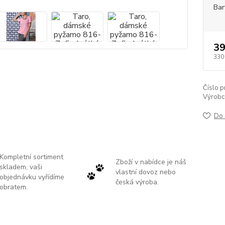
Bar
39
330
Číslo p
Výrobc
Do 
Kompletní sortiment
Zboží v nabídce je náš
skladem, vaši
vlastní dovoz nebo
objednávku vyřídíme
česká výroba.
obratem.