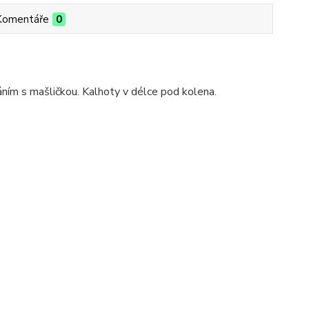
Komentáře
0
ním s mašličkou.
Kalhoty v délce pod kolena.