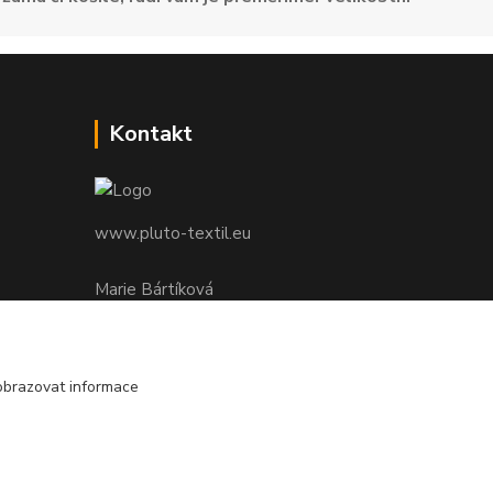
Kontakt
www.pluto-textil.eu
Marie Bártíková
+420 739 455 857
denně 8.00 - 22.00 hod.
obrazovat informace
pluto@pluto.eu