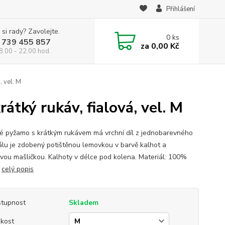
Přihlášení
 si rady? Zavolejte.
0
ks
 739 455 857
za
0,00 Kč
8.00 - 22.00 hod.
, vel. M
átký rukáv, fialová, vel. M
 pyžamo s krátkým rukávem má vrchní díl z jednobarevného
álu je zdobený potištěnou lemovkou v barvě kalhot a
vou mašličkou. Kalhoty v délce pod kolena. Materiál: 100%
a
celý popis
tupnost
Skladem
ikost