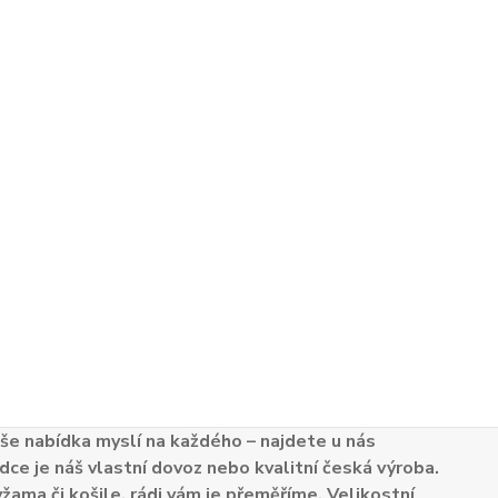
e nabídka myslí na každého – najdete u nás
dce je náš vlastní dovoz nebo kvalitní česká výroba.
žama či košile, rádi vám je přeměříme. Velikostní