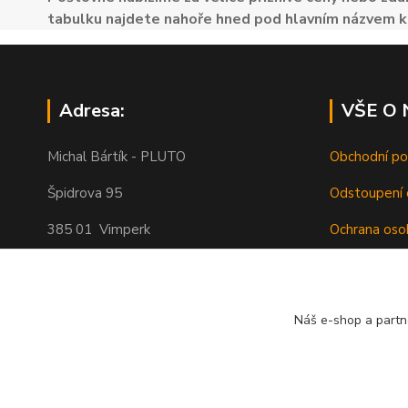
tabulku najdete nahoře hned pod hlavním názvem k
Adresa:
VŠE O
Michal Bártík - PLUTO
Obchodní p
Špidrova 95
Odstoupení 
385 01 Vimperk
Ochrana oso
Poštovné
Telefon 739455857, 739455859
O nás
Náš e-shop a partn