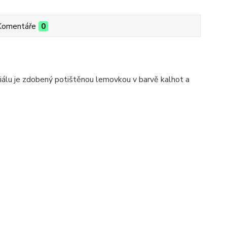
Komentáře
0
álu je zdobený potištěnou lemovkou v barvě kalhot a