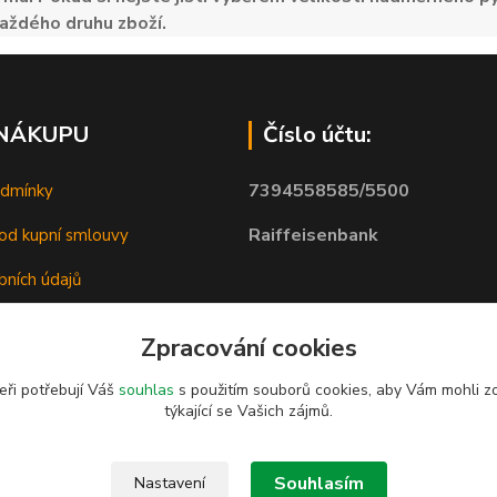
aždého druhu zboží.
 NÁKUPU
Číslo účtu:
7394558585/5500
odmínky
Raiffeisenbank
od kupní smlouvy
bních údajů
Zpracování cookies
eři potřebují Váš
souhlas
s použitím souborů cookies, aby Vám mohli z
týkající se Vašich zájmů.
Souhlasím
Nastavení