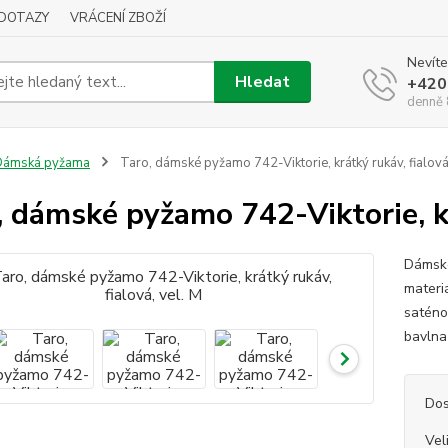
DOTAZY
VRÁCENÍ ZBOŽÍ
Nevíte
Hledat
+420
denně 
Dámská pyžama
Taro, dámské pyžamo 742-Viktorie, krátký rukáv, fialová
, dámské pyžamo 742-Viktorie, kr
Dámské
materi
saténo
bavln
Dos
Vel