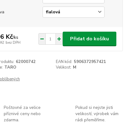
va
6 Kč
/
ks
Přidat do košíku
 Kč
bez DPH
roduktu:
62000742
EAN kód:
5906372957421
e:
TARO
Velikost:
M
oblíbených
Poštovné za velice
Pokud si nejste jisti
příznivé ceny nebo
velikostí, výrobek vám
zdarma.
rádi přeměříme.