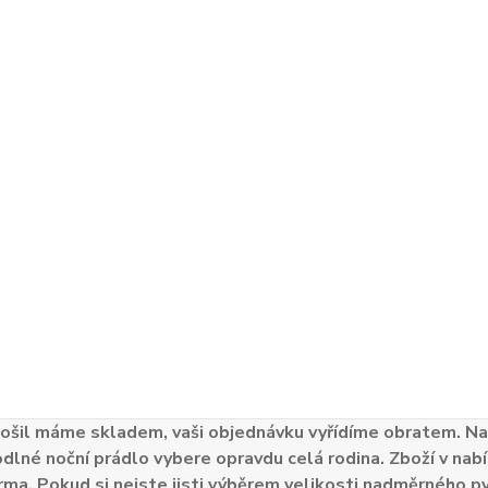
ošil máme skladem, vaši objednávku vyřídíme obratem. Naš
odlné noční prádlo vybere opravdu celá rodina. Zboží v nabí
ma. Pokud si nejste jisti výběrem velikosti nadměrného py