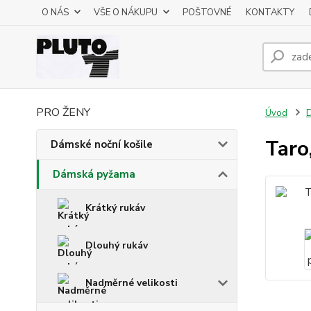
O NÁS
VŠE O NÁKUPU
POŠTOVNÉ
KONTAKTY
PRO ŽENY
Úvod
Taro
Dámské noční košile
Dámská pyžama
Krátký rukáv
Dlouhý rukáv
Nadměrné velikosti