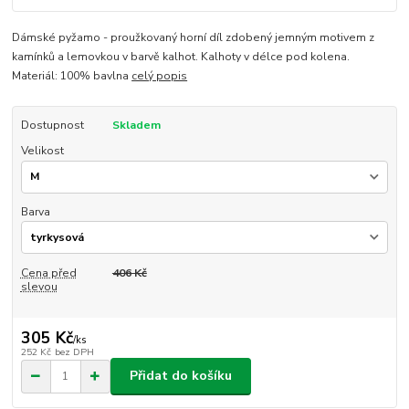
Dámské pyžamo - proužkovaný horní díl zdobený jemným motivem z
kamínků a lemovkou v barvě kalhot. Kalhoty v délce pod kolena.
Materiál: 100% bavlna
celý popis
Dostupnost
Skladem
Velikost
Barva
Cena před
406 Kč
slevou
305 Kč
/
ks
252 Kč
bez DPH
Přidat do košíku