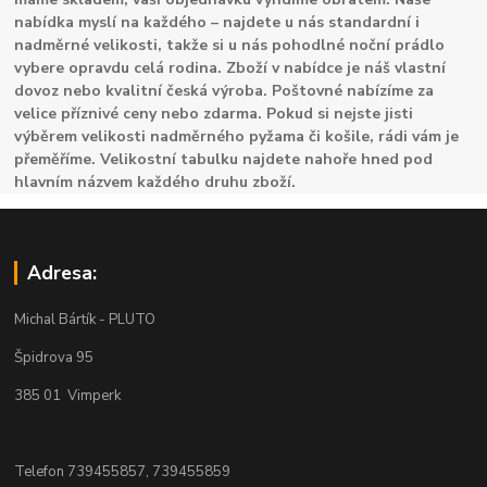
nabídka myslí na každého – najdete u nás standardní i
nadměrné velikosti, takže si u nás pohodlné noční prádlo
vybere opravdu celá rodina. Zboží v nabídce je náš vlastní
dovoz nebo kvalitní česká výroba. Poštovné nabízíme za
velice příznivé ceny nebo zdarma. Pokud si nejste jisti
výběrem velikosti nadměrného pyžama či košile, rádi vám je
přeměříme. Velikostní tabulku najdete nahoře hned pod
hlavním názvem každého druhu zboží.
Adresa:
Michal Bártík - PLUTO
Špidrova 95
385 01 Vimperk
Telefon 739455857, 739455859