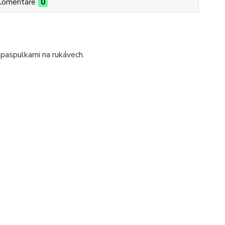
Komentáře
0
paspulkami na rukávech.