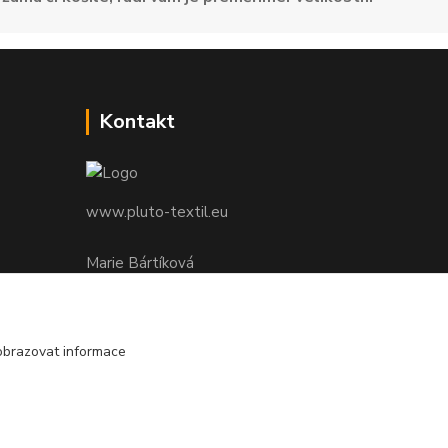
Kontakt
www.pluto-textil.eu
Marie Bártíková
+420 739 455 857
denně 8.00 - 22.00 hod.
obrazovat informace
pluto@pluto.eu