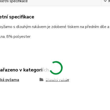
etní specifikace
tní specifikace
yžamo s dlouhým rukávem je zdobené tiskem na předním díle a 
na, 8% polyester
zařazeno v kategoriích
ká pyžama
Dlouhý rukáv