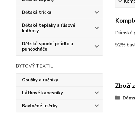
Kompl
Dětská trička
Komple
Dětské tepláky a flísové
kalhoty
Dámské p
Dětské spodní prádlo a
92% bavl
punčocháče
BYTOVÝ TEXTIL
Osušky a ručníky
Zboží 
Látkové kapesníky
Dáms
Bavlněné utěrky