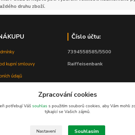
aždého druhu zboží.
 NÁKUPU
Číslo účtu:
7394558585/5500
odmínky
Raiffeisenbank
od kupní smlouvy
bních údajů
Zpracování cookies
eři potřebují Váš
souhlas
s použitím souborů cookies, aby Vám mohli z
týkající se Vašich zájmů.
Souhlasím
Nastavení