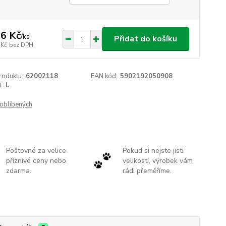
6 Kč
/
ks
Přidat do košíku
 Kč
bez DPH
roduktu:
62002118
EAN kód:
5902192050908
t:
L
oblíbených
Poštovné za velice
Pokud si nejste jisti
příznivé ceny nebo
velikostí, výrobek vám
zdarma.
rádi přeměříme.