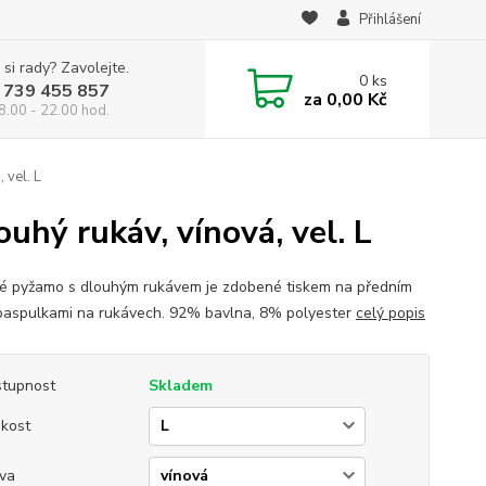
Přihlášení
 si rady? Zavolejte.
0
ks
 739 455 857
za
0,00 Kč
8.00 - 22.00 hod.
 vel. L
hý rukáv, vínová, vel. L
 pyžamo s dlouhým rukávem je zdobené tiskem na předním
 paspulkami na rukávech. 92% bavlna, 8% polyester
celý popis
tupnost
Skladem
ikost
va