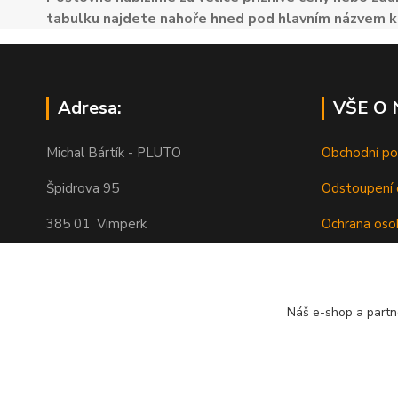
tabulku najdete nahoře hned pod hlavním názvem k
Adresa:
VŠE O
Michal Bártík - PLUTO
Obchodní p
Špidrova 95
Odstoupení 
385 01 Vimperk
Ochrana oso
Poštovné
Telefon 739455857, 739455859
O nás
Náš e-shop a partn