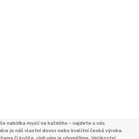
e nabídka myslí na každého – najdete u nás
dce je náš vlastní dovoz nebo kvalitní česká výroba.
žama či košile, rádi vám je přeměříme. Velikostní