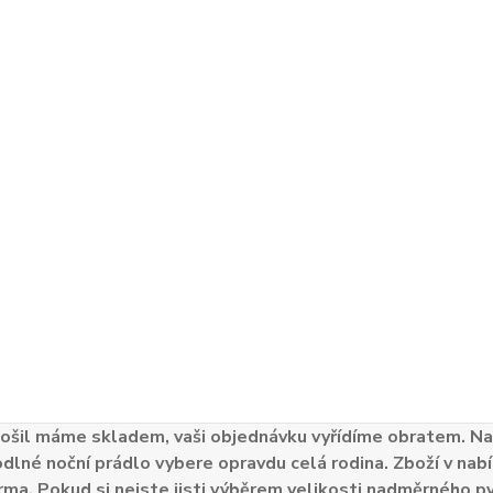
ošil máme skladem, vaši objednávku vyřídíme obratem. Naš
odlné noční prádlo vybere opravdu celá rodina. Zboží v nabí
ma. Pokud si nejste jisti výběrem velikosti nadměrného py