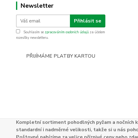
Newsletter
Přihlásit se
Souhlasím se
zpracováním osobních údajů
za účelem
rozesílky newsletteru.
PŘIJÍMÁME PLATBY KARTOU
Kompletní sortiment pohodlných pyžam a nočních k
standardní i nadměrné velikosti, takže si u nás poh
Poštovné nabízíme za velice příznivé ceny nebo zdar