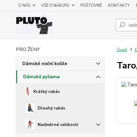
O NÁS
VŠE O NÁKUPU
POŠTOVNÉ
KONTAKTY
PRO ŽENY
Úvod
Taro
Dámské noční košile
Dámská pyžama
Krátký rukáv
Dlouhý rukáv
Nadměrné velikosti