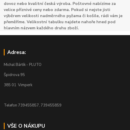
dovoz nebo kvalitní česká výroba. Poštovné nabízíme za
velice příznivé ceny nebo zdarma. Pokud si nejste jisti
výběrem velikosti nadměrného pyžama či košile, rádi vám je
přeměříme. Velikostní tabulku najdete nahoře hned pod
hlavním názvem každého druhu zboží.
Adresa:
Michal Bártík - PLUTO
Špidrova 95
385 01 Vimperk
Telefon 739455857, 739455859
VŠE O NÁKUPU