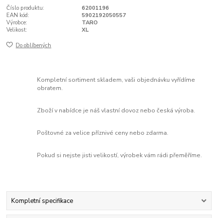
Číslo produktu:
62001196
EAN kód:
5902192050557
Výrobce:
TARO
Velikost:
XL
Do oblíbených
Kompletní sortiment skladem, vaši objednávku vyřídíme
obratem.
Zboží v nabídce je náš vlastní dovoz nebo česká výroba.
Poštovné za velice příznivé ceny nebo zdarma.
Pokud si nejste jisti velikostí, výrobek vám rádi přeměříme.
Kompletní specifikace