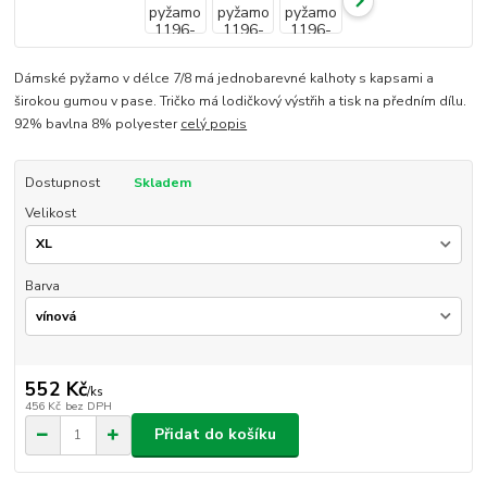
Dámské pyžamo v délce 7/8 má jednobarevné kalhoty s kapsami a
širokou gumou v pase. Tričko má lodičkový výstřih a tisk na předním dílu.
92% bavlna 8% polyester
celý popis
Dostupnost
Skladem
Velikost
Barva
552 Kč
/
ks
456 Kč
bez DPH
Přidat do košíku