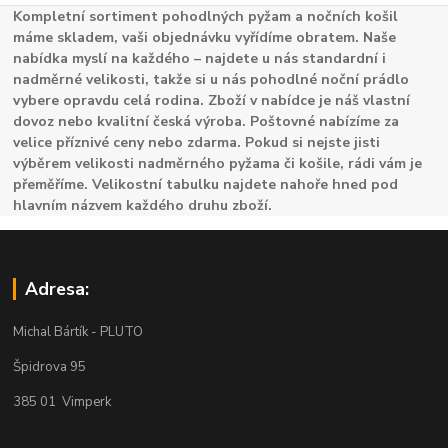
Kompletní sortiment pohodlných pyžam a nočních košil
máme skladem, vaši objednávku vyřídíme obratem. Naše
nabídka myslí na každého – najdete u nás standardní i
nadměrné velikosti, takže si u nás pohodlné noční prádlo
vybere opravdu celá rodina. Zboží v nabídce je náš vlastní
dovoz nebo kvalitní česká výroba. Poštovné nabízíme za
velice příznivé ceny nebo zdarma. Pokud si nejste jisti
výběrem velikosti nadměrného pyžama či košile, rádi vám je
přeměříme. Velikostní tabulku najdete nahoře hned pod
hlavním názvem každého druhu zboží.
Adresa:
Michal Bártík - PLUTO
Špidrova 95
385 01 Vimperk