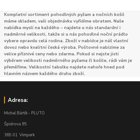
Kompletní sortiment pohodlných pyžam a nočních košil
máme skladem, vaši objednávku vyřídíme obratem. Naše
nabídka myslí na každého – najdete u nás standardní i
nadměrné velikosti, takže si u nás pohodlné noční prádlo
vybere opravdu celá rodina. Zboží v nabídce je náš vlastní
dovoz nebo kvalitní česká výroba. Poštovné nabízíme za
velice příznivé ceny nebo zdarma. Pokud si nejste jisti
výběrem velikosti nadměrného pyžama či košile, rádi vám je
přeměříme. Velikostní tabulku najdete nahoře hned pod
hlavním názvem každého druhu zboží.
Adresa:
Michal Bártík - PLUTO
Špidrova 95
385 01 Vimperk