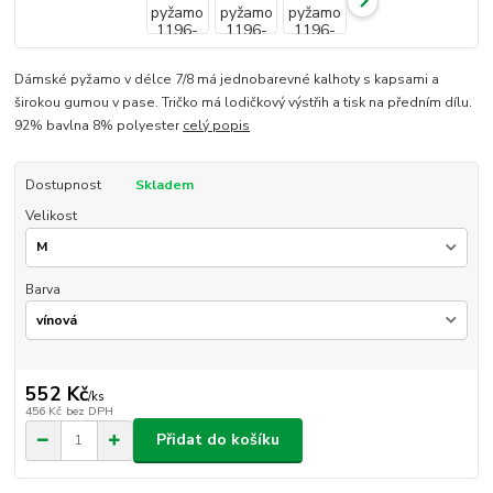
Dámské pyžamo v délce 7/8 má jednobarevné kalhoty s kapsami a
širokou gumou v pase. Tričko má lodičkový výstřih a tisk na předním dílu.
92% bavlna 8% polyester
celý popis
Dostupnost
Skladem
Velikost
Barva
552 Kč
/
ks
456 Kč
bez DPH
Přidat do košíku