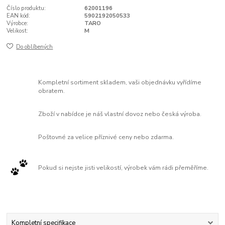
Číslo produktu:
62001196
EAN kód:
5902192050533
Výrobce:
TARO
Velikost:
M
Do oblíbených
Kompletní sortiment skladem, vaši objednávku vyřídíme
obratem.
Zboží v nabídce je náš vlastní dovoz nebo česká výroba.
Poštovné za velice příznivé ceny nebo zdarma.
Pokud si nejste jisti velikostí, výrobek vám rádi přeměříme.
Kompletní specifikace