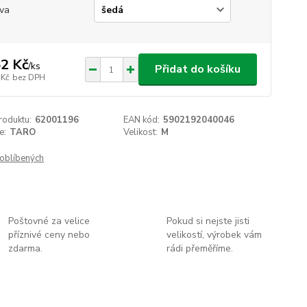
va
2 Kč
/
ks
Přidat do košíku
 Kč
bez DPH
roduktu:
62001196
EAN kód:
5902192040046
e:
TARO
Velikost:
M
oblíbených
Poštovné za velice
Pokud si nejste jisti
příznivé ceny nebo
velikostí, výrobek vám
zdarma.
rádi přeměříme.