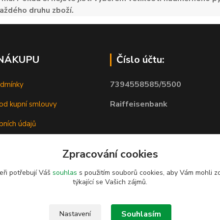
aždého druhu zboží.
 NÁKUPU
Číslo účtu:
7394558585/5500
odmínky
Raiffeisenbank
od kupní smlouvy
bních údajů
Zpracování cookies
eři potřebují Váš
souhlas
s použitím souborů cookies, aby Vám mohli z
týkající se Vašich zájmů.
Souhlasím
Nastavení