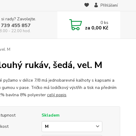
Přihlášení
 si rady? Zavolejte.
0
ks
 739 455 857
za
0,00 Kč
8.00 - 22.00 hod.
vel. M
ouhý rukáv, šedá, vel. M
 pyžamo v délce 7/8 má jednobarevné kalhoty s kapsami a
u gumou v pase. Tričko má lodičkový výstřih a tisk na předním
92% bavlna 8% polyester
celý popis
tupnost
Skladem
ikost