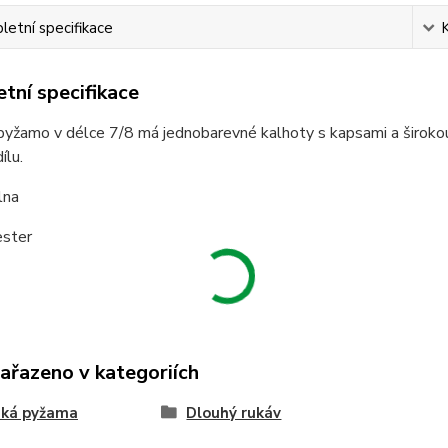
etní specifikace
tní specifikace
žamo v délce 7/8 má jednobarevné kalhoty s kapsami a širokou 
ílu.
lna
ster
zařazeno v kategoriích
ká pyžama
Dlouhý rukáv