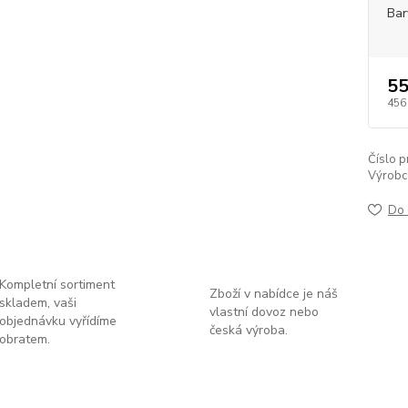
Bar
55
456
Číslo p
Výrobc
Do 
Kompletní sortiment
Zboží v nabídce je náš
skladem, vaši
vlastní dovoz nebo
objednávku vyřídíme
česká výroba.
obratem.