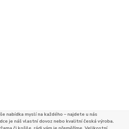
e nabídka myslí na každého – najdete u nás
dce je náš vlastní dovoz nebo kvalitní česká výroba.
žama či košile, rádi vám je přeměříme. Velikostní