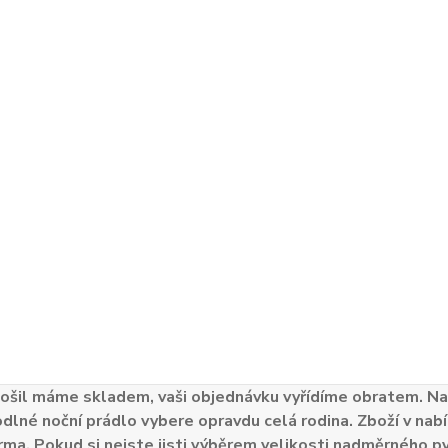
ošil máme skladem, vaši objednávku vyřídíme obratem. Naš
odlné noční prádlo vybere opravdu celá rodina. Zboží v nabí
ma. Pokud si nejste jisti výběrem velikosti nadměrného py