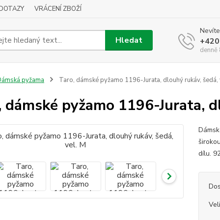
DOTAZY
VRÁCENÍ ZBOŽÍ
Nevíte
Hledat
+420
denně 
Dámská pyžama
Taro, dámské pyžamo 1196-Jurata, dlouhý rukáv, šedá, 
, dámské pyžamo 1196-Jurata, dl
Dámské
široko
dílu. 
Dos
Vel