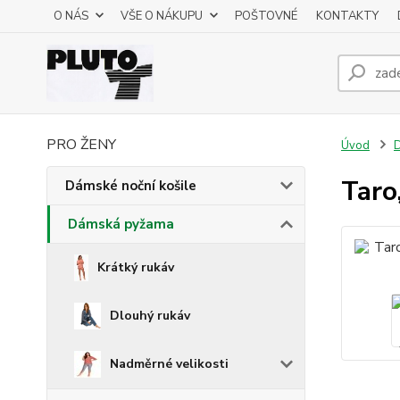
O NÁS
VŠE O NÁKUPU
POŠTOVNÉ
KONTAKTY
PRO ŽENY
Úvod
Taro
Dámské noční košile
Dámská pyžama
Krátký rukáv
Dlouhý rukáv
Nadměrné velikosti