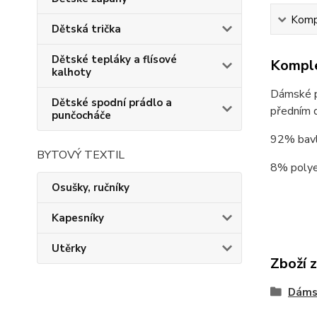
Kompl
Dětská trička
Dětské tepláky a flísové
Komple
kalhoty
Dámské py
Dětské spodní prádlo a
předním d
punčocháče
92% bav
BYTOVÝ TEXTIL
8% polye
Osušky, ručníky
Kapesníky
Utěrky
Zboží 
Dáms