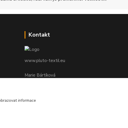
Kontakt
www.pluto-textil.eu
Marie Bártíková
+420 739 455 857
denně 8.00 - 22.00 hod.
obrazovat informace
pluto@pluto.eu