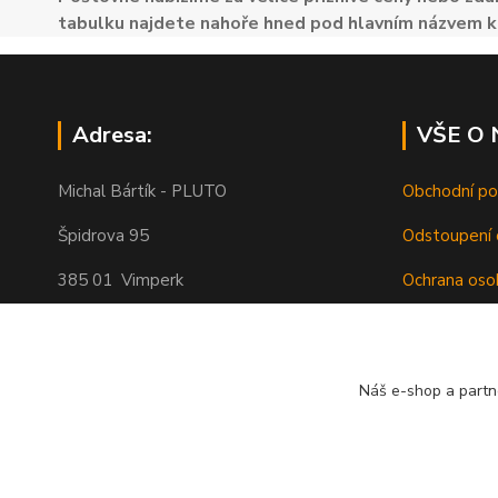
tabulku najdete nahoře hned pod hlavním názvem k
Adresa:
VŠE O
Michal Bártík - PLUTO
Obchodní p
Špidrova 95
Odstoupení 
385 01 Vimperk
Ochrana oso
Poštovné
Telefon 739455857, 739455859
O nás
Náš e-shop a partn