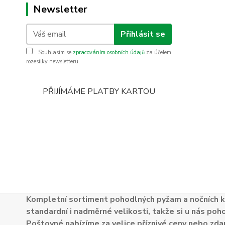
Newsletter
Přihlásit se
Souhlasím se
zpracováním osobních údajů
za účelem
rozesílky newsletteru.
PŘIJÍMÁME PLATBY KARTOU
Kompletní sortiment pohodlných pyžam a nočních k
standardní i nadměrné velikosti, takže si u nás poh
Poštovné nabízíme za velice příznivé ceny nebo zdar