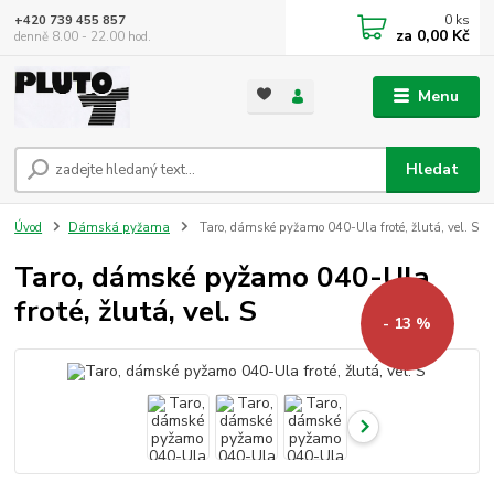
0
ks
+420 739 455 857
za
0,00 Kč
denně 8.00 - 22.00 hod.
Menu
Hledat
Úvod
Dámská pyžama
Taro, dámské pyžamo 040-Ula froté, žlutá, vel. S
Taro, dámské pyžamo 040-Ula
froté, žlutá, vel. S
- 13 %