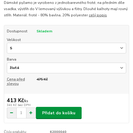
Dámské pyžamo je vyrobeno z jednobarevného froté, na předním díle
vsadka, výstřih do V lemovaný výšivkou a flitry. Dlouhé kalhoty mají rovný
střih. Materiál: froté - 80% bavlna, 20% polyester
celý popis
Dostupnost
Skladem
Velikost
Barva
Cena před
475 Kč
slevou
413 Kč
/
ks
341 Kč
bez DPH
Přidat do košíku
Číslo produktu:
62000040