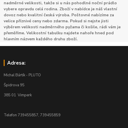
nadměrné velikosti, takže si u nás pohodlné noční prádlo
vybere opravdu celá rodina. Zboží v nabídce je náš vlastní
dovoz nebo kvalitní česká výroba. Poštovné nabízíme za
velice příznivé ceny nebo zdarma. Pokud si nejste jisti
výběrem velikosti nadměrného pyžama či košile, rádi vám je
přeměříme. Velikostní tabulku najdete nahoře hned pod
hlavním názvem každého druhu zboží.
Adresa:
Michal Bártík - PLUTO
Špidrova 95
385 01 Vimperk
Telefon 739455857, 739455859