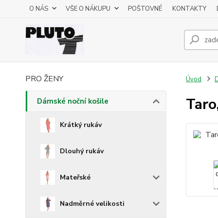
O NÁS
VŠE O NÁKUPU
POŠTOVNÉ
KONTAKTY
PRO ŽENY
Úvod
D
Taro
Dámské noční košile
Krátký rukáv
Dlouhý rukáv
Mateřské
Nadměrné velikosti