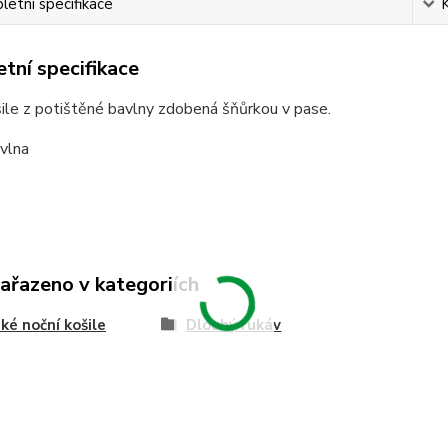
etní specifikace
tní specifikace
ile z potištěné bavlny zdobená šňůrkou v pase.
vlna
zařazeno v kategoriích
é noční košile
Dlouhý rukáv