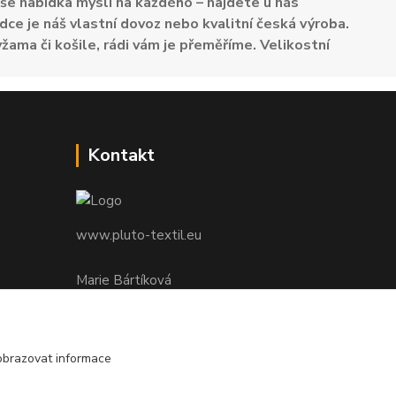
e nabídka myslí na každého – najdete u nás
dce je náš vlastní dovoz nebo kvalitní česká výroba.
žama či košile, rádi vám je přeměříme. Velikostní
Kontakt
www.pluto-textil.eu
Marie Bártíková
+420 739 455 857
denně 8.00 - 22.00 hod.
obrazovat informace
pluto@pluto.eu