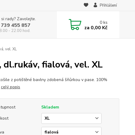
Přihlášení
 si rady? Zavolejte.
0
ks
 739 455 857
za
0,00 Kč
8.00 - 22.00 hod.
á, vel. XL
dl.rukáv, fialová, vel. XL
košile z potištěné bavlny zdobená šňůrkou v pase. 100%
a
celý popis
tupnost
Skladem
ikost
va