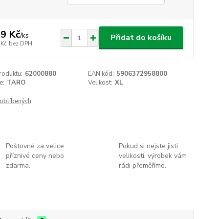
9 Kč
/
ks
Přidat do košíku
 Kč
bez DPH
roduktu:
62000880
EAN kód:
5906372958800
e:
TARO
Velikost:
XL
oblíbených
Poštovné za velice
Pokud si nejste jisti
příznivé ceny nebo
velikostí, výrobek vám
zdarma.
rádi přeměříme.