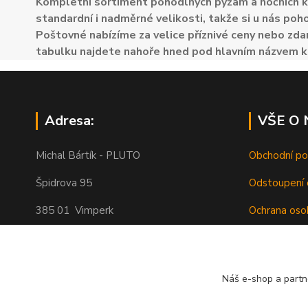
Kompletní sortiment pohodlných pyžam a nočních k
standardní i nadměrné velikosti, takže si u nás poh
Poštovné nabízíme za velice příznivé ceny nebo zdar
tabulku najdete nahoře hned pod hlavním názvem k
Adresa:
VŠE O
Michal Bártík - PLUTO
Obchodní p
Špidrova 95
Odstoupení 
385 01 Vimperk
Ochrana oso
Poštovné
Telefon 739455857, 739455859
O nás
Náš e-shop a partn