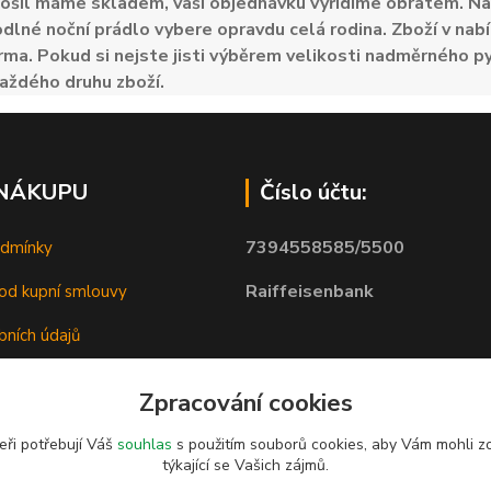
ošil máme skladem, vaši objednávku vyřídíme obratem. Naš
odlné noční prádlo vybere opravdu celá rodina. Zboží v nabí
ma. Pokud si nejste jisti výběrem velikosti nadměrného py
aždého druhu zboží.
 NÁKUPU
Číslo účtu:
7394558585/5500
odmínky
Raiffeisenbank
od kupní smlouvy
bních údajů
Zpracování cookies
eři potřebují Váš
souhlas
s použitím souborů cookies, aby Vám mohli z
týkající se Vašich zájmů.