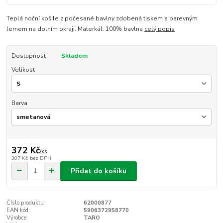
Teplá noční košile z počesané bavlny zdobená tiskem a barevným
lemem na dolním okraji. Materkál: 100% bavlna
celý popis
Dostupnost
Skladem
Velikost
Barva
372 Kč
/
ks
307 Kč
bez DPH
Přidat do košíku
Číslo produktu:
62000877
EAN kód:
5906372958770
Výrobce:
TARO