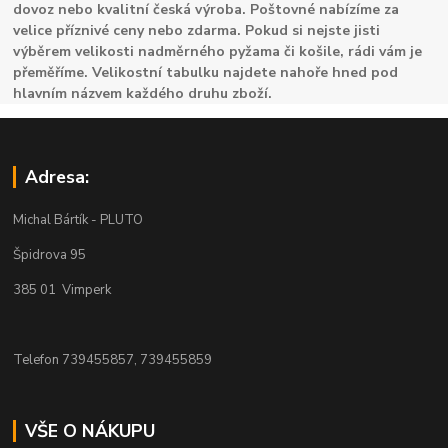
dovoz nebo kvalitní česká výroba. Poštovné nabízíme za
velice příznivé ceny nebo zdarma. Pokud si nejste jisti
výběrem velikosti nadměrného pyžama či košile, rádi vám je
přeměříme. Velikostní tabulku najdete nahoře hned pod
hlavním názvem každého druhu zboží.
Adresa:
Michal Bártík - PLUTO
Špidrova 95
385 01 Vimperk
Telefon 739455857, 739455859
VŠE O NÁKUPU