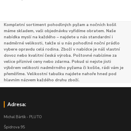
Kompletní sortiment pohodlných pyžam a nočních košil
máme skladem, vaši objednávku vyřídíme obratem. Naše
nabídka myslí na každého – najdete u nás standardní i
nadměrné velikosti, takže si u nás pohodlné noční prádlo
vybere opravdu celá rodina. Zboží v nabídce je náš vlastní
dovoz nebo kvalitní česká výroba. Poštovné nabízíme za
velice příznivé ceny nebo zdarma. Pokud si nejste jisti
výběrem velikosti nadměrného pyžama či košile, rádi vám je
přeměříme. Velikostní tabulku najdete nahoře hned pod
hlavním názvem každého druhu zboží.
Adresa:
Michal Bártík - PLUTO
Špidrova 95