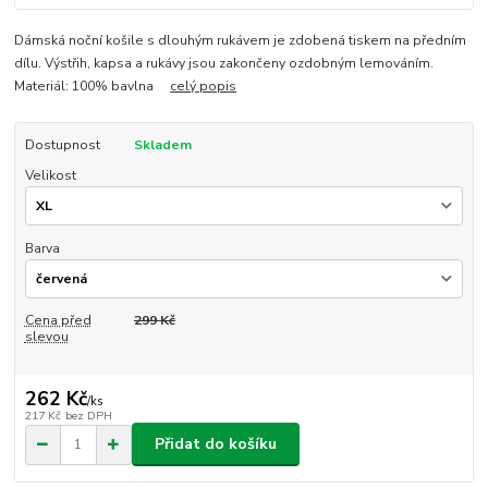
Dámská noční košile s dlouhým rukávem je zdobená tiskem na předním
dílu. Výstřih, kapsa a rukávy jsou zakončeny ozdobným lemováním.
Materiál: 100% bavlna
celý popis
Dostupnost
Skladem
Velikost
Barva
Cena před
299 Kč
slevou
262 Kč
/
ks
217 Kč
bez DPH
Přidat do košíku