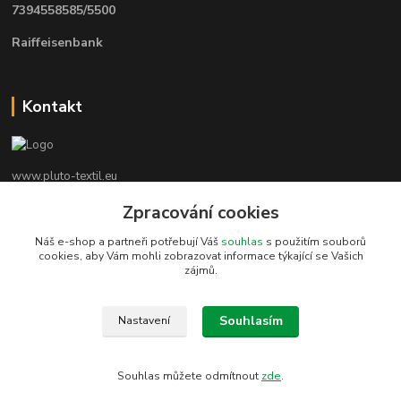
7394558585/5500
Raiffeisenbank
Kontakt
www.pluto-textil.eu
Zpracování cookies
Marie Bártíková
+420 739 455 857
Náš e-shop a partneři potřebují Váš
souhlas
s použitím souborů
denně 8.00 - 22.00 hod.
cookies, aby Vám mohli zobrazovat informace týkající se Vašich
zájmů.
pluto@pluto.eu
Souhlasím
Nastavení
Souhlas můžete odmítnout
zde
.
Vytvořeno na
Eshop-rychle.cz