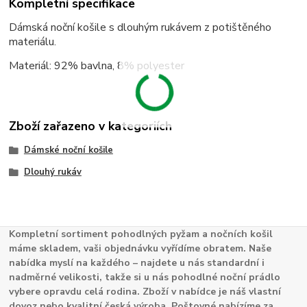
Kompletní specifikace
Dámská noční košile s dlouhým rukávem z potištěného
materiálu.
Materiál: 92% bavlna, 8% polyester
Zboží zařazeno v kategoriích
Dámské noční košile
Dlouhý rukáv
Kompletní sortiment pohodlných pyžam a nočních košil
máme skladem, vaši objednávku vyřídíme obratem. Naše
nabídka myslí na každého – najdete u nás standardní i
nadměrné velikosti, takže si u nás pohodlné noční prádlo
vybere opravdu celá rodina. Zboží v nabídce je náš vlastní
dovoz nebo kvalitní česká výroba. Poštovné nabízíme za