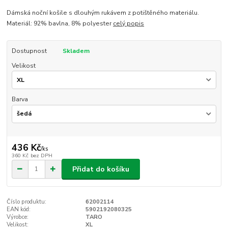
Dámská noční košile s dlouhým rukávem z potištěného materiálu.
Materiál: 92% bavlna, 8% polyester
celý popis
Dostupnost
Skladem
Velikost
Barva
436 Kč
/
ks
360 Kč
bez DPH
Přidat do košíku
Číslo produktu:
62002114
EAN kód:
5902192080325
Výrobce:
TARO
Velikost:
XL