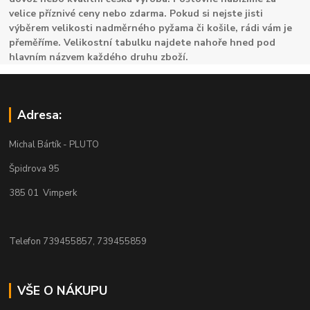
velice příznivé ceny nebo zdarma. Pokud si nejste jisti
výběrem velikosti nadměrného pyžama či košile, rádi vám je
přeměříme. Velikostní tabulku najdete nahoře hned pod
hlavním názvem každého druhu zboží.
Adresa:
Michal Bártík - PLUTO
Špidrova 95
385 01 Vimperk
Telefon 739455857, 739455859
VŠE O NÁKUPU