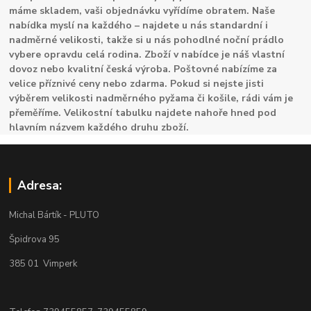
máme skladem, vaši objednávku vyřídíme obratem. Naše
nabídka myslí na každého – najdete u nás standardní i
nadměrné velikosti, takže si u nás pohodlné noční prádlo
vybere opravdu celá rodina. Zboží v nabídce je náš vlastní
dovoz nebo kvalitní česká výroba. Poštovné nabízíme za
velice příznivé ceny nebo zdarma. Pokud si nejste jisti
výběrem velikosti nadměrného pyžama či košile, rádi vám je
přeměříme. Velikostní tabulku najdete nahoře hned pod
hlavním názvem každého druhu zboží.
Adresa:
Michal Bártík - PLUTO
Špidrova 95
385 01 Vimperk