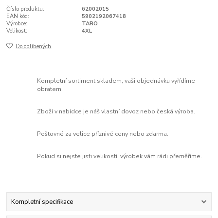
Číslo produktu:
62002015
EAN kód:
5902192067418
Výrobce:
TARO
Velikost:
4XL
Do oblíbených
Kompletní sortiment skladem, vaši objednávku vyřídíme
obratem.
Zboží v nabídce je náš vlastní dovoz nebo česká výroba.
Poštovné za velice příznivé ceny nebo zdarma.
Pokud si nejste jisti velikostí, výrobek vám rádi přeměříme.
Kompletní specifikace