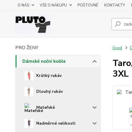
O NÁS
VŠE O NÁKUPU
POŠTOVNÉ
KONTAKTY
PRO ŽENY
Úvod
D
Taro
Dámské noční košile
3XL
Krátký rukáv
Dlouhý rukáv
Mateřské
Nadměrné velikosti