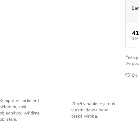
Bar
41
346
Číslo p
Výrobc
Do 
Kompletní sortiment
Zboží v nabídce je náš
skladem, vaši
vlastní dovoz nebo
objednávku vyřídíme
česká výroba.
obratem.