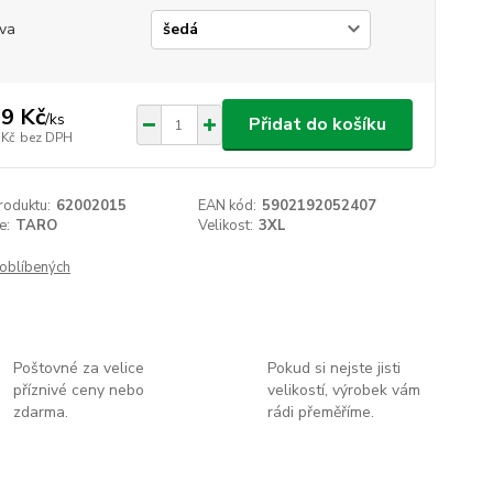
va
9 Kč
/
ks
Přidat do košíku
 Kč
bez DPH
roduktu:
62002015
EAN kód:
5902192052407
e:
TARO
Velikost:
3XL
oblíbených
Poštovné za velice
Pokud si nejste jisti
příznivé ceny nebo
velikostí, výrobek vám
zdarma.
rádi přeměříme.