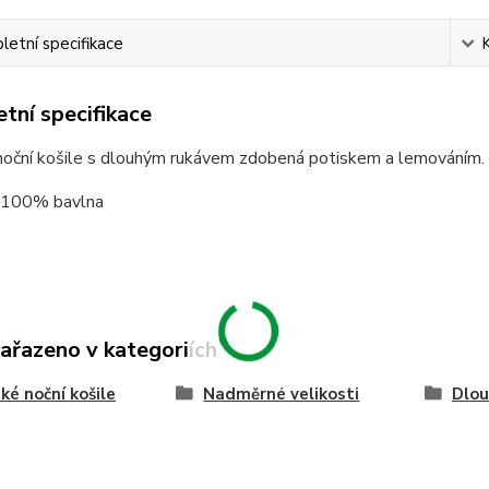
etní specifikace
tní specifikace
oční košile s dlouhým rukávem zdobená potiskem a lemováním.
: 100% bavlna
zařazeno v kategoriích
é noční košile
Nadměrné velikosti
Dlou