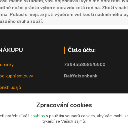
ošil máme skladem, vaši objednávku vyřídíme obratem. Naš
odlné noční prádlo vybere opravdu celá rodina. Zboží v nabí
ma. Pokud si nejste jisti výběrem velikosti nadměrného py
aždého druhu zboží.
 NÁKUPU
Číslo účtu:
7394558585/5500
odmínky
Raiffeisenbank
od kupní smlouvy
bních údajů
Zpracování cookies
eři potřebují Váš
souhlas
s použitím souborů cookies, aby Vám mohli z
týkající se Vašich zájmů.