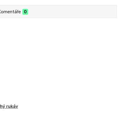
Komentáře
0
hý rukáv