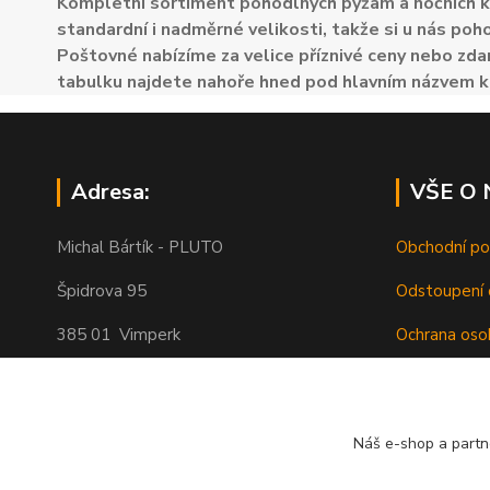
Kompletní sortiment pohodlných pyžam a nočních k
standardní i nadměrné velikosti, takže si u nás poh
Poštovné nabízíme za velice příznivé ceny nebo zdar
tabulku najdete nahoře hned pod hlavním názvem k
Adresa:
VŠE O
Michal Bártík - PLUTO
Obchodní p
Špidrova 95
Odstoupení 
385 01 Vimperk
Ochrana oso
Poštovné
Telefon 739455857, 739455859
O nás
Náš e-shop a partn