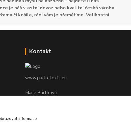
e nabídka myslí na každého – najdete u nás
dce je náš vlastní dovoz nebo kvalitní česká výroba.
žama či košile, rádi vám je přeměříme. Velikostní
Kontakt
www.pluto-textil.eu
Marie Bártíková
+420 739 455 857
denně 8.00 - 22.00 hod.
obrazovat informace
pluto@pluto.eu