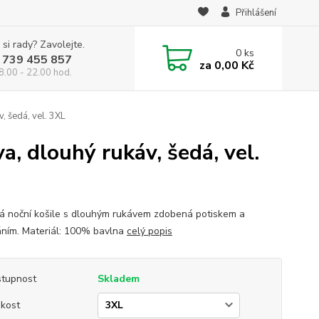
Přihlášení
 si rady? Zavolejte.
0
ks
 739 455 857
za
0,00 Kč
8.00 - 22.00 hod.
, šedá, vel. 3XL
a, dlouhý rukáv, šedá, vel.
 noční košile s dlouhým rukávem zdobená potiskem a
ním. Materiál: 100% bavlna
celý popis
tupnost
Skladem
ikost