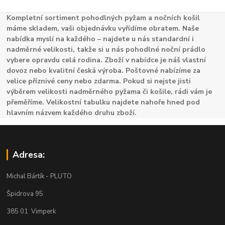
Kompletní sortiment pohodlných pyžam a nočních košil
máme skladem, vaši objednávku vyřídíme obratem. Naše
nabídka myslí na každého – najdete u nás standardní i
nadměrné velikosti, takže si u nás pohodlné noční prádlo
vybere opravdu celá rodina. Zboží v nabídce je náš vlastní
dovoz nebo kvalitní česká výroba. Poštovné nabízíme za
velice příznivé ceny nebo zdarma. Pokud si nejste jisti
výběrem velikosti nadměrného pyžama či košile, rádi vám je
přeměříme. Velikostní tabulku najdete nahoře hned pod
hlavním názvem každého druhu zboží.
Adresa:
Michal Bártík - PLUTO
Špidrova 95
385 01 Vimperk