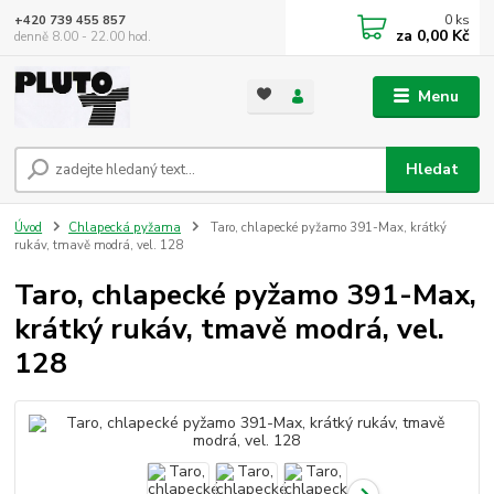
0
ks
+420 739 455 857
za
0,00 Kč
denně 8.00 - 22.00 hod.
Menu
Hledat
Úvod
Chlapecká pyžama
Taro, chlapecké pyžamo 391-Max, krátký
rukáv, tmavě modrá, vel. 128
Taro, chlapecké pyžamo 391-Max,
krátký rukáv, tmavě modrá, vel.
128