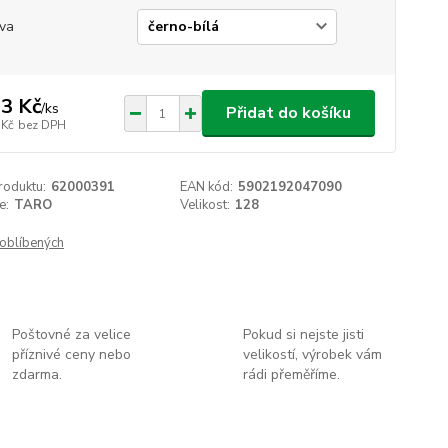
va
3 Kč
/
ks
Přidat do košíku
 Kč
bez DPH
roduktu:
62000391
EAN kód:
5902192047090
e:
TARO
Velikost:
128
oblíbených
Poštovné za velice
Pokud si nejste jisti
příznivé ceny nebo
velikostí, výrobek vám
zdarma.
rádi přeměříme.