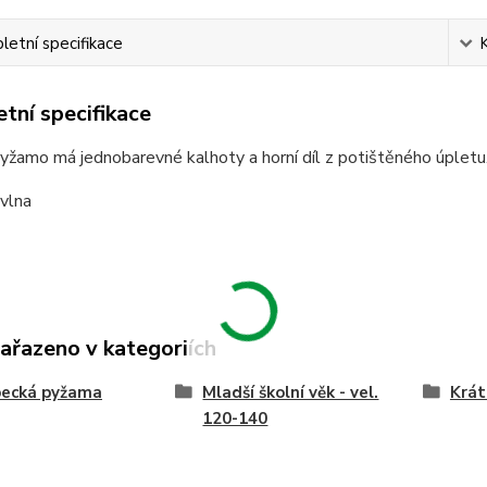
etní specifikace
tní specifikace
žamo má jednobarevné kalhoty a horní díl z potištěného úpletu
vlna
zařazeno v kategoriích
pecká pyžama
Mladší školní věk - vel.
Krát
120-140