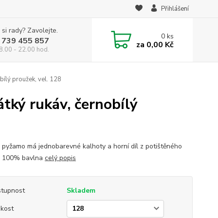
Přihlášení
 si rady? Zavolejte.
0
ks
 739 455 857
za
0,00 Kč
8.00 - 22.00 hod.
ílý proužek, vel. 128
tký rukáv, černobílý
 pyžamo má jednobarevné kalhoty a horní díl z potištěného
. 100% bavlna
celý popis
tupnost
Skladem
ikost