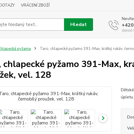
DOTAZY
VRÁCENÍ ZBOŽÍ
Nevíte
Hledat
+420
denně 
hlapecká pyžama
Taro, chlapecké pyžamo 391-Max, krátký rukáv, černob
, chlapecké pyžamo 391-Max, krá
žek, vel. 128
Dětské
úpletu
Dos
Vel