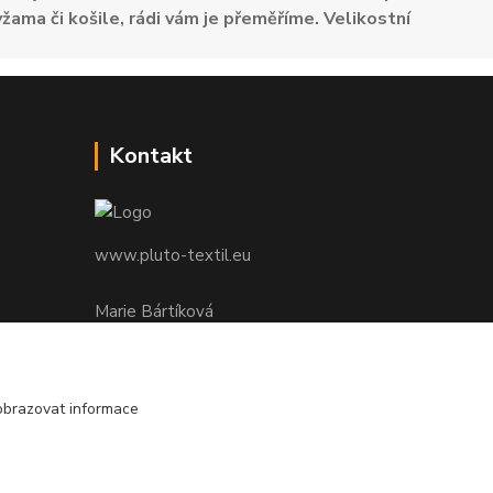
žama či košile, rádi vám je přeměříme. Velikostní
Kontakt
www.pluto-textil.eu
Marie Bártíková
+420 739 455 857
denně 8.00 - 22.00 hod.
obrazovat informace
pluto@pluto.eu