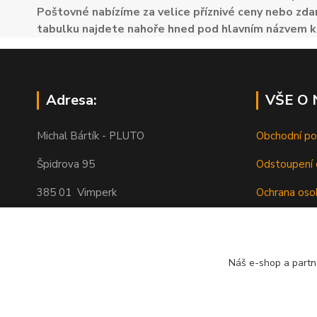
Poštovné nabízíme za velice příznivé ceny nebo zdar
tabulku najdete nahoře hned pod hlavním názvem k
Adresa:
VŠE O
Michal Bártík - PLUTO
Obchodní p
Špidrova 95
Odstoupení 
385 01 Vimperk
Ochrana oso
Poštovné
Telefon 739455857, 739455859
O nás
Náš e-shop a partn