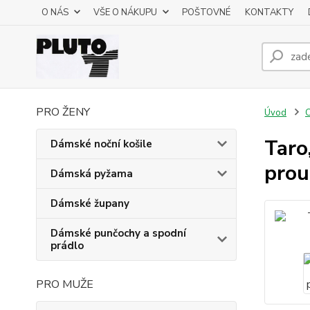
O NÁS
VŠE O NÁKUPU
POŠTOVNÉ
KONTAKTY
PRO ŽENY
Úvod
C
Taro
Dámské noční košile
prou
Dámská pyžama
Dámské župany
Dámské punčochy a spodní
prádlo
PRO MUŽE