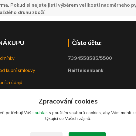
ma. Pokud si nejste jisti výběrem velikosti nadměrného py
aždého druhu zboží.
 NÁKUPU
Číslo účtu:
7394558585/5500
odmínky
Raiffeisenbank
od kupní smlouvy
bních údajů
Zpracování cookies
eři potřebují Váš
souhlas
s použitím souborů cookies, aby Vám mohli z
týkající se Vašich zájmů.