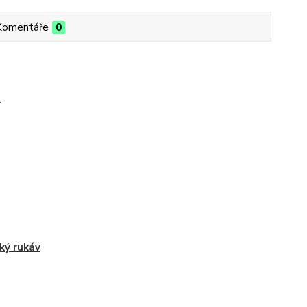
Komentáře
0
.
ký rukáv