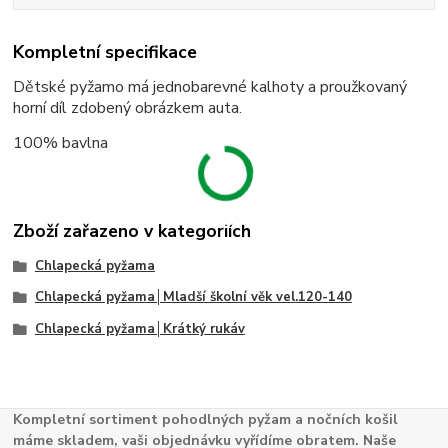
Kompletní specifikace
Dětské pyžamo má jednobarevné kalhoty a proužkovaný
horní díl zdobený obrázkem auta.
100% bavlna
Zboží zařazeno v kategoriích
Chlapecká pyžama
Chlapecká pyžama│Mladší školní věk vel.120-140
Chlapecká pyžama│Krátký rukáv
Kompletní sortiment pohodlných pyžam a nočních košil
máme skladem, vaši objednávku vyřídíme obratem. Naše