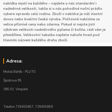
nabídka myslí na každého – najdete u nás standardní i
nadměrné velikosti, takže si u nás pohodlné noční prádlo
vybere opravdu celá rodina. Zboží v nabídce je náš vlastní
dovoz nebo kvalitní česká výroba. Poštovné nabízíme za
velice příznivé ceny nebo zdarma. Pokud si nejste jisti
výběrem velikosti nadměrného pyžama či košile, rádi vám je
přeměříme. Velikostní tabulku najdete nahoře hned pod
hlavním názvem každého druhu zboží.
Adresa:
Michal Bártík - PLUTO
Špidrova 95
385 01 Vimperk
Telefon 739455857, 739455859