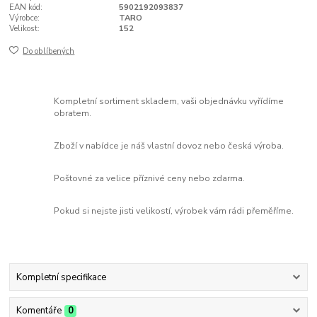
EAN kód:
5902192093837
Výrobce:
TARO
Velikost:
152
Do oblíbených
Kompletní sortiment skladem, vaši objednávku vyřídíme
obratem.
Zboží v nabídce je náš vlastní dovoz nebo česká výroba.
Poštovné za velice příznivé ceny nebo zdarma.
Pokud si nejste jisti velikostí, výrobek vám rádi přeměříme.
Kompletní specifikace
Komentáře
0