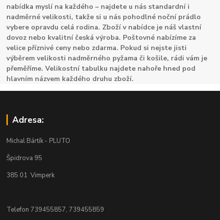
nabídka myslí na každého – najdete u nás standardní i
nadměrné velikosti, takže si u nás pohodlné noční prádlo
vybere opravdu celá rodina. Zboží v nabídce je náš vlastní
dovoz nebo kvalitní česká výroba. Poštovné nabízíme za
velice příznivé ceny nebo zdarma. Pokud si nejste jisti
výběrem velikosti nadměrného pyžama či košile, rádi vám je
přeměříme. Velikostní tabulku najdete nahoře hned pod
hlavním názvem každého druhu zboží.
Adresa:
Michal Bártík - PLUTO
Špidrova 95
385 01 Vimperk
Telefon 739455857, 739455859