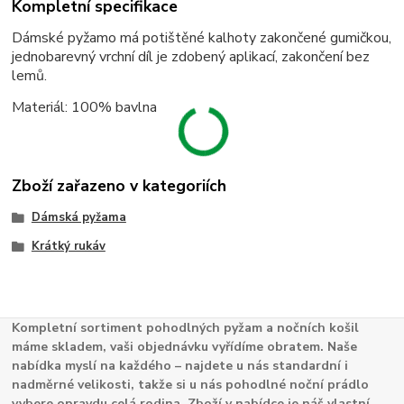
Kompletní specifikace
Dámské pyžamo má potištěné kalhoty zakončené gumičkou,
jednobarevný vrchní díl je zdobený aplikací, zakončení bez
lemů.
Materiál: 100% bavlna
Zboží zařazeno v kategoriích
Dámská pyžama
Krátký rukáv
Kompletní sortiment pohodlných pyžam a nočních košil
máme skladem, vaši objednávku vyřídíme obratem. Naše
nabídka myslí na každého – najdete u nás standardní i
nadměrné velikosti, takže si u nás pohodlné noční prádlo
vybere opravdu celá rodina. Zboží v nabídce je náš vlastní