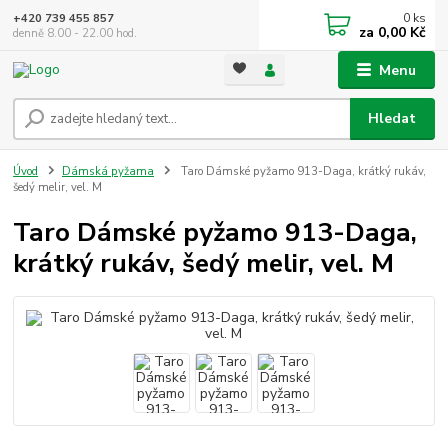
0
ks
+420 739 455 857
za
0,00 Kč
denně 8.00 - 22.00 hod.
Menu
Hledat
Úvod
Dámská pyžama
Taro Dámské pyžamo 913-Daga, krátký rukáv,
šedý melir, vel. M
Taro Dámské pyžamo 913-Daga,
krátký rukáv, šedý melir, vel. M