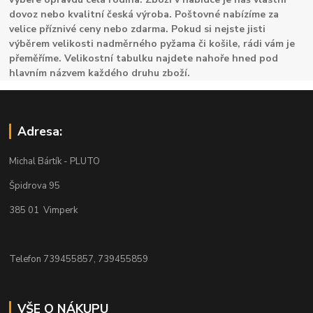
dovoz nebo kvalitní česká výroba. Poštovné nabízíme za
velice příznivé ceny nebo zdarma. Pokud si nejste jisti
výběrem velikosti nadměrného pyžama či košile, rádi vám je
přeměříme. Velikostní tabulku najdete nahoře hned pod
hlavním názvem každého druhu zboží.
Adresa:
Michal Bártík - PLUTO
Špidrova 95
385 01 Vimperk
Telefon 739455857, 739455859
VŠE O NÁKUPU