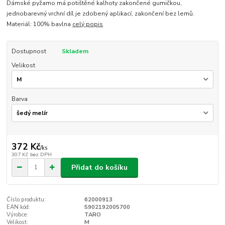
Dámské pyžamo má potištěné kalhoty zakončené gumičkou,
jednobarevný vrchní díl je zdobený aplikací, zakončení bez lemů.
Materiál: 100% bavlna
celý popis
Dostupnost
Skladem
Velikost
Barva
372 Kč
/
ks
307 Kč
bez DPH
Přidat do košíku
Číslo produktu:
62000913
EAN kód:
5902192005700
Výrobce:
TARO
Velikost:
M