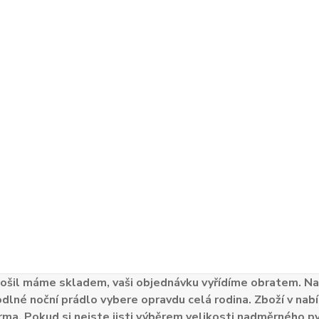
ošil máme skladem, vaši objednávku vyřídíme obratem. Naš
odlné noční prádlo vybere opravdu celá rodina. Zboží v nabí
ma. Pokud si nejste jisti výběrem velikosti nadměrného py