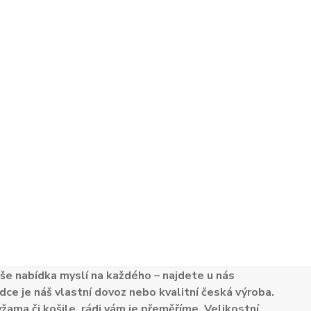
e nabídka myslí na každého – najdete u nás
dce je náš vlastní dovoz nebo kvalitní česká výroba.
žama či košile, rádi vám je přeměříme. Velikostní