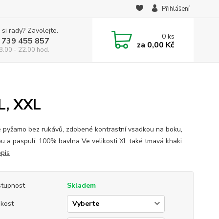
Přihlášení
 si rady? Zavolejte.
0
ks
 739 455 857
za
0,00 Kč
8.00 - 22.00 hod.
L, XXL
 pyžamo bez rukávů, zdobené kontrastní vsadkou na boku,
ou a paspulí. 100% bavlna Ve velikosti XL také tmavá khaki.
opis
tupnost
Skladem
ikost