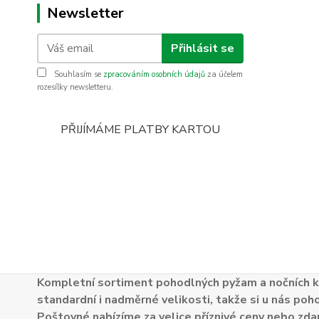
Newsletter
Přihlásit se
Souhlasím se
zpracováním osobních údajů
za účelem
rozesílky newsletteru.
PŘIJÍMÁME PLATBY KARTOU
Kompletní sortiment pohodlných pyžam a nočních k
standardní i nadměrné velikosti, takže si u nás poh
Poštovné nabízíme za velice příznivé ceny nebo zdar