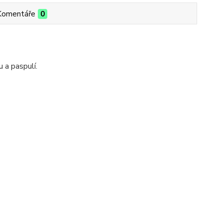
Komentáře
0
 a paspulí.