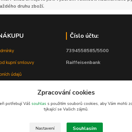
aždého druhu zboží.
 NÁKUPU
Číslo účtu:
7394558585/5500
odmínky
Raiffeisenbank
od kupní smlouvy
bních údajů
Zpracování cookies
eři potřebují Váš
souhlas
s použitím souborů cookies, aby Vám mohli z
týkající se Vašich zájmů.
Souhlasím
Nastavení