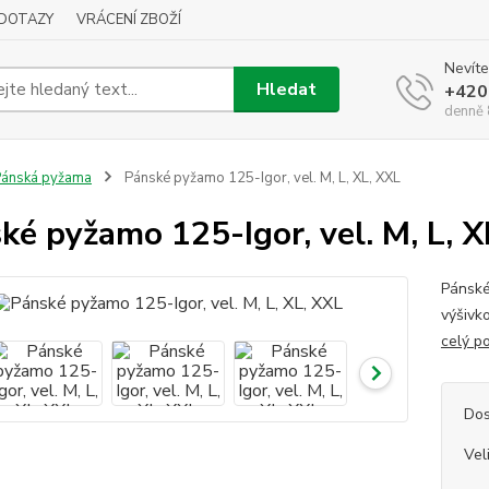
DOTAZY
VRÁCENÍ ZBOŽÍ
Nevíte
Hledat
+420
denně 
ánská pyžama
Pánské pyžamo 125-Igor, vel. M, L, XL, XXL
ké pyžamo 125-Igor, vel. M, L, X
Pánské
výšivk
celý p
Dos
Vel