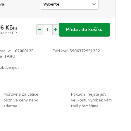
va
6 Kč
/
ks
Přidat do košíku
 Kč
bez DPH
roduktu:
62000125
EAN kód:
5906372951252
e:
TARO
oblíbených
Poštovné za velice
Pokud si nejste jisti
příznivé ceny nebo
velikostí, výrobek vám
zdarma.
rádi přeměříme.