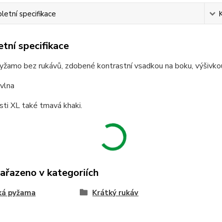
etní specifikace
tní specifikace
žamo bez rukávů, zdobené kontrastní vsadkou na boku, výšivkou
vlna
sti XL také tmavá khaki.
zařazeno v kategoriích
ká pyžama
Krátký rukáv