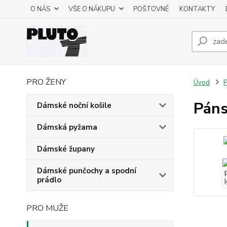
O NÁS
VŠE O NÁKUPU
POŠTOVNÉ
KONTAKTY
PRO ŽENY
Úvod
P
Páns
Dámské noční košile
Dámská pyžama
Dámské župany
Dámské punčochy a spodní
prádlo
PRO MUŽE