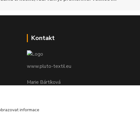
Kontakt
www.pluto-textil.eu
Marie Bártíková
+420 739 455 857
denně 8.00 - 22.00 hod.
obrazovat informace
pluto@pluto.eu