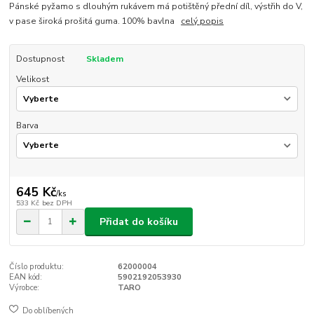
Pánské pyžamo s dlouhým rukávem má potištěný přední díl, výstřih do V,
v pase široká prošitá guma. 100% bavlna
celý popis
Dostupnost
Skladem
Velikost
Barva
645 Kč
/
ks
533 Kč
bez DPH
Přidat do košíku
Číslo produktu:
62000004
EAN kód:
5902192053930
Výrobce:
TARO
Do oblíbených