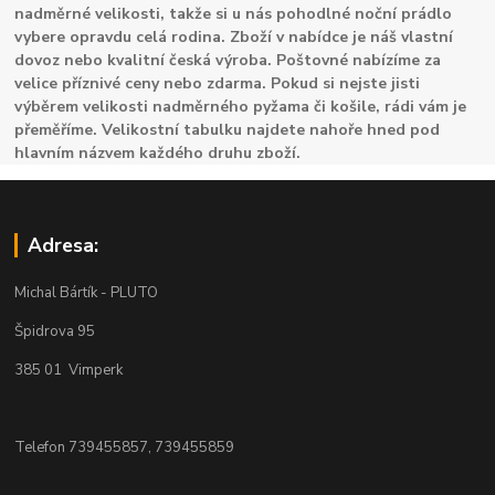
nadměrné velikosti, takže si u nás pohodlné noční prádlo
vybere opravdu celá rodina. Zboží v nabídce je náš vlastní
dovoz nebo kvalitní česká výroba. Poštovné nabízíme za
velice příznivé ceny nebo zdarma. Pokud si nejste jisti
výběrem velikosti nadměrného pyžama či košile, rádi vám je
přeměříme. Velikostní tabulku najdete nahoře hned pod
hlavním názvem každého druhu zboží.
Adresa:
Michal Bártík - PLUTO
Špidrova 95
385 01 Vimperk
Telefon 739455857, 739455859