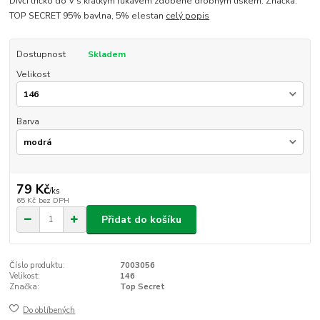
Dívčí tričko do V s krátkým rukávem zdobené drobným tiskem. Značka:
TOP SECRET 95% bavlna, 5% elestan
celý popis
Dostupnost
Skladem
Velikost
Barva
79 Kč
/
ks
65 Kč
bez DPH
Přidat do košíku
Číslo produktu:
7003056
Velikost:
146
Značka:
Top Secret
Do oblíbených