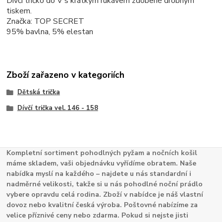
Dívčí tričko do V s krátkým rukávem zdobené drobným
tiskem.
Značka: TOP SECRET
95% bavlna, 5% elestan
Zboží zařazeno v kategoriích
Dětská trička
Dívčí trička vel. 146 - 158
Kompletní sortiment pohodlných pyžam a nočních košil
máme skladem, vaši objednávku vyřídíme obratem. Naše
nabídka myslí na každého – najdete u nás standardní i
nadměrné velikosti, takže si u nás pohodlné noční prádlo
vybere opravdu celá rodina. Zboží v nabídce je náš vlastní
dovoz nebo kvalitní česká výroba. Poštovné nabízíme za
velice příznivé ceny nebo zdarma. Pokud si nejste jisti