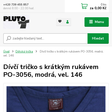
0
ks
+420 739 455 857
za
0,00 Kč
denně 8.00 - 22.00 hod.
Menu
Hledat
Úvod
Dětská trička
Dívčí tričko s krátkým rukávem PO-3056, modrá,
vel. 146
Dívčí tričko s krátkým rukávem
PO-3056, modrá, vel. 146