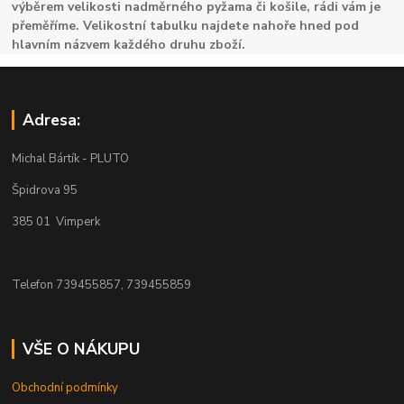
výběrem velikosti nadměrného pyžama či košile, rádi vám je
přeměříme. Velikostní tabulku najdete nahoře hned pod
hlavním názvem každého druhu zboží.
Adresa:
Michal Bártík - PLUTO
Špidrova 95
385 01 Vimperk
Telefon 739455857, 739455859
VŠE O NÁKUPU
Obchodní podmínky