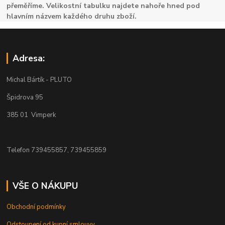
přeměříme. Velikostní tabulku najdete nahoře hned pod
hlavním názvem každého druhu zboží.
Adresa:
Michal Bártík - PLUTO
Špidrova 95
385 01 Vimperk
Telefon 739455857, 739455859
VŠE O NÁKUPU
Obchodní podmínky
Odstoupení od kupní smlouvy