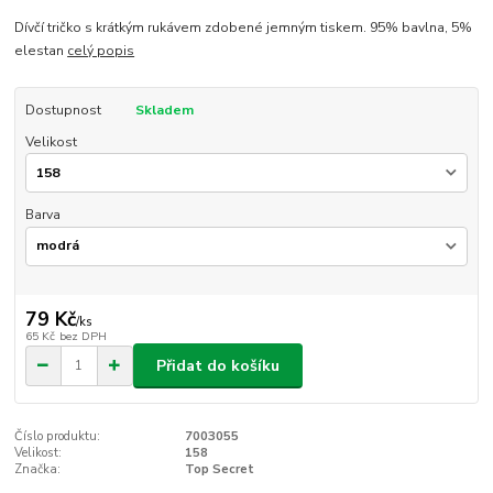
Dívčí tričko s krátkým rukávem zdobené jemným tiskem. 95% bavlna, 5%
elestan
celý popis
Dostupnost
Skladem
Velikost
Barva
79 Kč
/
ks
65 Kč
bez DPH
Přidat do košíku
Číslo produktu:
7003055
Velikost:
158
Značka:
Top Secret