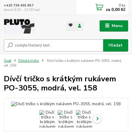
0
ks
+420 739 455 857
za
0,00 Kč
denně 8.00 - 22.00 hod.
Menu
Hledat
Úvod
Dětská trička
Dívčí tričko s krátkým rukávem PO-3055, modrá,
vel. 158
Dívčí tričko s krátkým rukávem
PO-3055, modrá, vel. 158