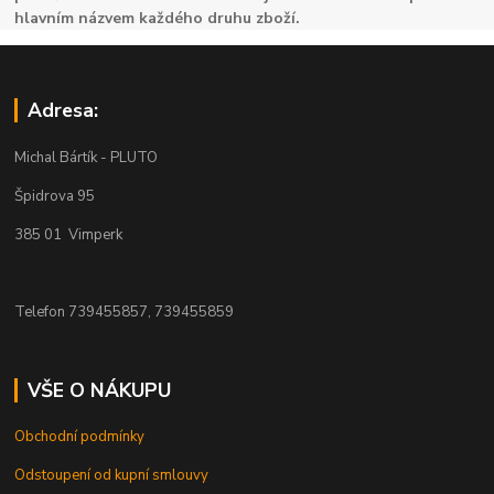
hlavním názvem každého druhu zboží.
Adresa:
Michal Bártík - PLUTO
Špidrova 95
385 01 Vimperk
Telefon 739455857, 739455859
VŠE O NÁKUPU
Obchodní podmínky
Odstoupení od kupní smlouvy