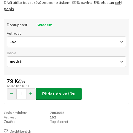
Dívčí tričko bez rukávů zdobené tiskem. 95% bavlna, 5% elestan
celý
popis
Dostupnost
Skladem
Velikost
Barva
79 Kč
/
ks
65 Kč
bez DPH
Přidat do košíku
Číslo produktu:
7003058
Velikost:
152
Značka:
Top Secret
Do oblíbených