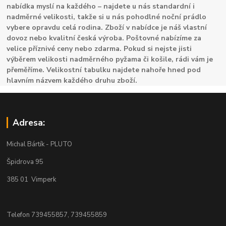
nabídka myslí na každého – najdete u nás standardní i
nadměrné velikosti, takže si u nás pohodlné noční prádlo
vybere opravdu celá rodina. Zboží v nabídce je náš vlastní
dovoz nebo kvalitní česká výroba. Poštovné nabízíme za
velice příznivé ceny nebo zdarma. Pokud si nejste jisti
výběrem velikosti nadměrného pyžama či košile, rádi vám je
přeměříme. Velikostní tabulku najdete nahoře hned pod
hlavním názvem každého druhu zboží.
Adresa:
Michal Bártík - PLUTO
Špidrova 95
385 01 Vimperk
Telefon 739455857, 739455859