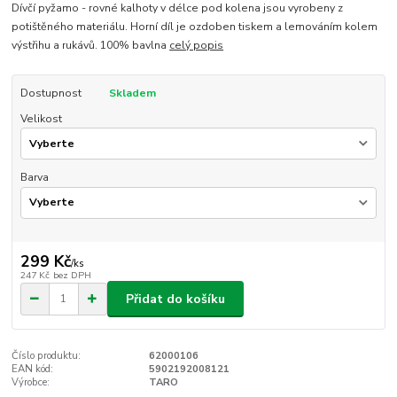
Dívčí pyžamo - rovné kalhoty v délce pod kolena jsou vyrobeny z
potištěného materiálu. Horní díl je ozdoben tiskem a lemováním kolem
výstřihu a rukávů. 100% bavlna
celý popis
Dostupnost
Skladem
Velikost
Barva
299 Kč
/
ks
247 Kč
bez DPH
Přidat do košíku
Číslo produktu:
62000106
EAN kód:
5902192008121
Výrobce:
TARO